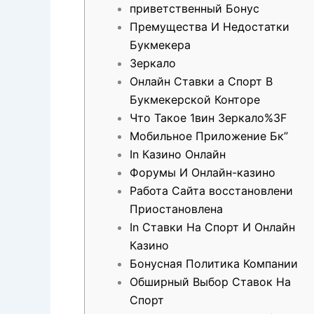
приветственный Бонус
Премущества И Недостатки
Букмекера
Зеркало
Онлайн Ставки а Спорт В
Букмекерской Конторе
Что Такое 1вин Зеркало%3F
Мобильное Приложение Бк”
In Казино Онлайн
Форумы И Онлайн-казино
Работа Сайта восстановлени
Приостановлена
In Ставки На Спорт И Онлайн
Казино
Бонусная Политика Компании
Обширный Выбор Ставок На
Спорт