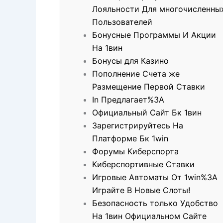
Лояльности Для многочисленны
Пользователей
Бонусные Программы И Акции
На 1вин
Бонусы для Казино
Пополнение Счета же
Размещение Первой Ставки
In Предлагает%3A
Официальный Сайт Бк 1вин
Зарегистрируйтесь На
Платформе Бк 1win
Форумы Киберспорта
Киберспортивные Ставки
Игровые Автоматы От 1win%3A
Играйте В Новые Слоты!
Безопасность только Удобство
На 1вин Официальном Сайте