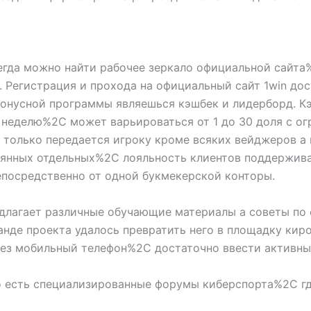
сегда можно найти рабочее зеркало официальной сайт
и. Регистрация и прохода на официальный сайт 1win до
усной программы являешься кэшбек и лидерборд. Кэш
неделю%2C может варьироваться от 1 до 30 доля с о
у только передается игроку кроме всяких вейджеров
оянных отдельных%2C лояльность клиентов поддержив
епосредственно от одной букмекерской конторы.
едлагает различные обучающие материалы а советы по 
нде проекта удалось превратить него в площадку ки
ез мобильный телефон%2C достаточно ввести активны
о есть специализированные форумы киберспорта%2C гд