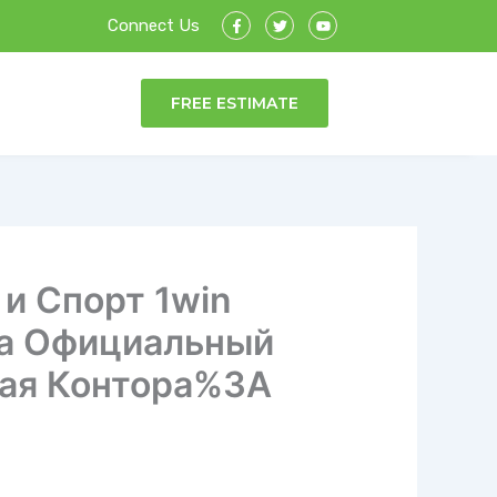
F
T
Y
Connect Us
a
w
o
c
i
u
e
t
t
b
t
u
o
e
b
FREE ESTIMATE
o
r
e
k
-
f
и Спорт 1win
 а Официальный
кая Контора%3A