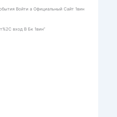
События Войти а Официальный Сайт 1вин
%2C вход В Бк 1вин”