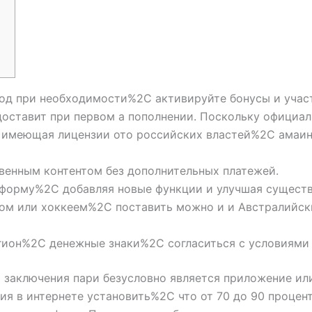
д при необходимости%2C активируйте бонусы и участ
доставит при первом а пополнении. Поскольку официал
меющая лицензии ото российских властей%2C амаинти
венным контентом без дополнительных платежей.
атформу%2C добавляя новые функции и улучшая сущест
ом или хоккеем%2C поставить можно и и Австралийск
гион%2C денежные знаки%2C согласиться с условиями
 заключения пари безусловно является приложение ил
ия в интернете установить%2C что от 70 до 90 процен