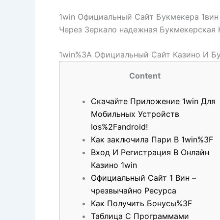
1win Официальный Сайт Букмекера 1вин
Через Зеркало надежная Букмекерская 
1win%3A Официальный Сайт Казино И Б
Content
Скачайте Приложение 1win Для
Мобильных Устройств
Ios%2Fandroid!
Как заключила Пари В 1win%3F
Вход И Регистрация В Онлайн
Казино 1win
Официальный Сайт 1 Вин –
чрезвычайно Ресурса
Как Получить Бонусы%3F
Таблица С Программами