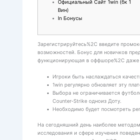
Официальный Сайт 1win (бк 1
Вин)
In Бонусы
Зарегистрируйтесь%2C введите промоко
возможностей. Бонус для новичков пре
функционирующая в оффшоре%2C даже и
Игроки быть наслаждаться качест
1win регулярно обновляет эту пл
Выбора не ограничивается футбол
Counter-Strike одноиз Доту.
Необходимо будет посмотреть ре
На сегодняшний день наиболее методом
исследования и сфере изучения поведен