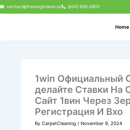
Skip
contact@thoroughclean.co
(604) 828-2803
to
content
Home
1win Официальный С
делайте Ставки На
Сайт 1вин Через З
Регистрация И Вхо
By
CarpetCleaning
/
November 9, 2024