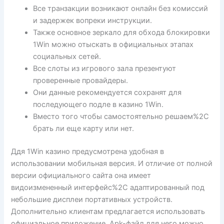
Все транзакции возникают онлайн без комиссий
и задержек вопреки инструкции.
Также основное зеркало для обхода блокировки
1Win можно отыскать в официальных этапах
социальных сетей.
Все слоты из игрового зала презентуют
проверенные провайдеры.
Они данные рекомендуется сохранят для
последующего подле в казино 1Win.
Вместо того чтобы самостоятельно решаем%2C
брать ли еще карту или нет.
Ддя 1Win казино предусмотрена удобная в
использовании мобильная версия. И отличие от полной
версии официального сайта она имеет
видоизмененный интерфейс%2C адаптированный под
небольшие дисплеи портативных устройств.
Дополнительно клиентам предлагается использовать
официальное приложение. Apk-файл ддя него можно