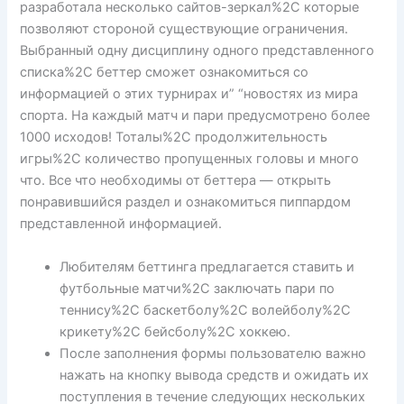
разработала несколько сайтов-зеркал%2C которые
позволяют стороной существующие ограничения.
Выбранный одну дисциплину одного представленного
списка%2C беттер сможет ознакомиться со
информацией о этих турнирах и” “новостях из мира
спорта. На каждый матч и пари предусмотрено более
1000 исходов! Тоталы%2C продолжительность
игры%2C количество пропущенных головы и много
что. Все что необходимы от беттера — открыть
понравившийся раздел и ознакомиться пиппардом
представленной информацией.
Любителям беттинга предлагается ставить и
футбольные матчи%2C заключать пари по
теннису%2C баскетболу%2C волейболу%2C
крикету%2C бейсболу%2C хоккею.
После заполнения формы пользователю важно
нажать на кнопку вывода средств и ожидать их
поступления в течение следующих нескольких