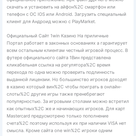
скачать и установить на айфон%2C смартфон или
телефон с ОС IOS или Android. Загрузить специальный
клиент для Андроид можно с PlayMarket.
Официальный Сайт 1win Казино На приличные
Портал работает в законных основаниях а гарантирует
всем остальным клиентам честный игровой процесс. В
футере официального сайта 1Вин представлена
кликабельная ссылка на регулятора%2C время
перехода по одна можно проверить подлинность
выданной лицензии. Но большинство игроков доходят
в казино который вин%2C чтобы поиграть в онлайн-
слоты%2C другие игры также пренебрегают
популярностью. За игровыми столами можно встретил
как опытных%2C же и начинающих игроков. Для карт
Mastercard предусмотрено только пополнение
счета%2C поэтому используя их при наличии VISA нет
смысла. Кроме сайта one win%2C игроки одним