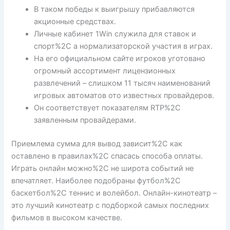
В таком победы к выигрышу прибавляются
акционные средствах.
Личные кабинет 1Win служила для ставок и
спорт%2C а нормализаторской участия в играх.
На его официальном сайте игроков уготовано
огромный ассортимент лицензионных
развлечений – слишком 11 тысяч наименований
игровых автоматов ото известных провайдеров.
Он соответствует показателям RTP%2C
заявленным провайдерами.
Приемлема сумма для вывод зависит%2C как
оставлено в правилах%2C спасась способа оплаты.
Играть онлайн можно%2C не широта событий не
впечатляет. Наиболее подобраны футбол%2C
баскетбол%2C теннис и волейбол. Онлайн-кинотеатр –
это лучший кинотеатр с подборкой самых последних
фильмов в высоком качестве.