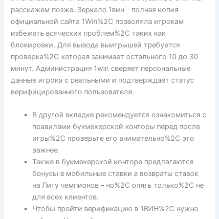
расскажем позже. Зеркало 1вин – полная копия
официальной сайта 1Win%2C позволяла игрокам
избежать всяческих проблем%2C таких как
блокировки. Для вывода выигрышей требуется
проверка%2C которая занимает остального 10 до 30
минут. Администрация 1win сверяет персональные
данные игрока с реальными и подтверждает статус
верифицированного пользователя.
В другой вкладке рекомендуется ознакомиться с
правилами букмекерской конторы перед после
игры%2C проверьте его внимательно%2C это
важнее.
Также в букмекерской конторе предлагаются
бонусы в мобильные ставки а возвраты ставок
на Лигу чемпионов – но%2C опять только%2C не
для всех клиентов.
Чтобы пройти верификацию в 1ВИН%2C нужно