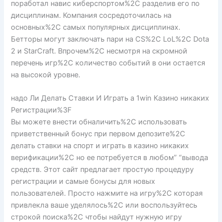
поработал навис киберспортом%2C разделив его по
дисциплинам. Компания сосредоточилась на
основных%2C самых популярных дисциплинах.
Бетторы могут заключать пари на CS%2C LoL%2C Dota
2 и StarCraft. Впрочем%2C несмотря на скромной
перечень игр%2C количество событий в они остается
на высокой уровне.
надо Ли Делать Ставки И Играть а 1win Казино никаких
Регистрации%3F
Вы можете внести обналичить%2C использовать
приветственный бонус при первом депозите%2C
делать ставки на спорт и играть в казино никаких
верификации%2C но ее потребуется в любом” “вывода
средств. Этот сайт предлагает простую процедуру
регистрации и самые бонусы для новых
пользователей. Просто нажмите на игру%2C которая
привлекла ваше уделялось%2C или воспользуйтесь
строкой поиска%2C чтобы найдут нужную игру