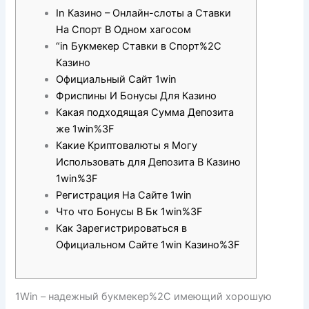
In Казино – Онлайн-слоты а Ставки
На Спорт В Одном хагосом
“in Букмекер Ставки в Спорт%2C
Казино
Официальный Сайт 1win
Фриспины И Бонусы Для Казино
Какая подходящая Сумма Депозита
же 1win%3F
Какие Криптовалюты я Могу
Использовать для Депозита В Казино
1win%3F
Регистрация На Сайте 1win
Что что Бонусы В Бк 1win%3F
Как Зарегистрироваться в
Официальном Сайте 1win Казино%3F
1Win – надежный букмекер%2C имеющий хорошую