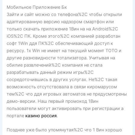
Мобильное Приложение Бк
Зайти и сайт можно со телефона%2C чтобы открыли
адаптированную версию надзором смартфон или
только скачать приложение 1Вин на на Android%2C
iOS%2C ПК. Кроме этого%2C компанией разработан
софт 1Win ддя ПК%2C обеспечивающий доступ к
ресурсу. 1x Win не имеет на текущий момент ТОТО и
другие разновидности тотализатора. Учитывая на
обилие развлечений%2C компания не стала
разрабатывать данный режим игры%2C
сосредоточившись в других услугах. Не%2C такая
возможность отсутствовала в связи киромарусом
тем%2C что ддя игровых автоматов не предусмотрены
демо-версии. Наш первый промокод 1Вин
пользователи могут активировать при регистрации а
портале
казино россия
.
Позднее уже было упомянутая%2C что 1 Вин хорошо