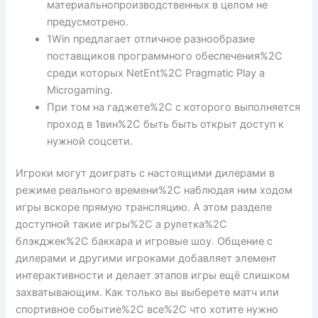
материальнопроизводственных в целом не
предусмотрено.
1Win предлагает отличное разнообразие
поставщиков программного обеспечения%2C
среди которых NetEnt%2C Pragmatic Play а
Microgaming.
При том на гаджете%2C с которого выполняется
проход в 1вин%2C быть быть открыт доступ к
нужной соцсети.
Игроки могут доиграть с настоящими дилерами в
режиме реального времени%2C наблюдая ним ходом
игры вскоре прямую трансляцию. А этом разделе
доступной такие игры%2C а рулетка%2C
блэкджек%2C баккара и игровые шоу. Общение с
дилерами и другими игроками добавляет элемент
интерактивности и делает этапов игры ещё слишком
захватывающим. Как только вы выберете матч или
спортивное событие%2C все%2C что хотите нужно