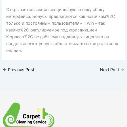
Открывается вскоре специальную кнопку сбоку
интерфейса. Бонусы предлагаются как новичкам%2C
только и постоянным пользователям. 1Win – так
казино%2C регулируемое под юрисдикцией
Кюрасао%2C не даёт ему подлинную лицензию на
предоставляют услуг в области азартных игр а ставок
онлайн.
←
Previous Post
Next Post
→