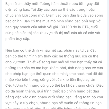
Bạn sẽ tìm thấy một đường hầm thoát nước tốt ngay đối
diện sòng bạc. Tới đây các bạn có thể vào trong hoặc
chụp ảnh lưới cống mới. Điểm vào ban đầu là cửa vào sòng
bạc chính. Bạn có thể mua mô hình sòng bạc phù hợp với
ban quy hoạch của mình với giá 130.100 đô la GTA, cuối
cùng sẽ hiển thị các khu vực đô thị mới của tất cả các Vật
phẩm truy cập.
Nếu bạn có thể định vị hầu hết các phần này từ cài đặt,
bạn có thể tự mình tìm thấy các hệ thống hữu ích cụ thể
cho vụ trộm. Thiết kế sòng bạc mới sẽ cho bạn thấy tất cả
những thứ sẵn có mà bạn khám phá, tính năng bảo vệ cửa
cho phép bạn tạo thói quen cho minigame hack mới để đột
nhập vào bên trong, cộng với cửa kho tiền thực sự làm
điều tương tự nhưng cũng có thể bẻ khóa thùng chứa. Điều
đó đã hoàn thành, quá trình thiết lập chính hãng bắt đầu
bằng việc xác định phạm vi từ sòng bạc. Rằng toàn bộ khu
vực này là tùy chọn, nhưng bạn sẽ muốn có thông tin bạn
nên mua vì nó bị trộm. Bạn bắt đầu bằng cách tìm kiếm