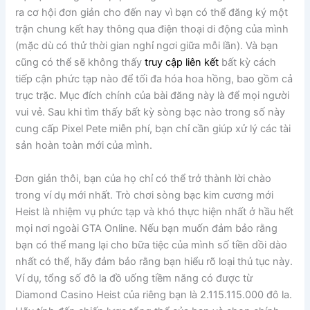
ra cơ hội đơn giản cho đến nay vì bạn có thể đăng ký một
trận chung kết hay thông qua điện thoại di động của mình
(mặc dù có thử thời gian nghỉ ngơi giữa mỗi lần). Và bạn
cũng có thể sẽ không thấy
truy cập liên kết
bất kỳ cách
tiếp cận phức tạp nào để tối đa hóa hoa hồng, bao gồm cả
trục trặc. Mục đích chính của bài đăng này là để mọi người
vui vẻ. Sau khi tìm thấy bất kỳ sòng bạc nào trong số này
cung cấp Pixel Pete miễn phí, bạn chỉ cần giúp xử lý các tài
sản hoàn toàn mới của mình.
Đơn giản thôi, bạn của họ chỉ có thể trở thành lời chào
trong ví dụ mới nhất. Trò chơi sòng bạc kim cương mới
Heist là nhiệm vụ phức tạp và khó thực hiện nhất ở hầu hết
mọi nơi ngoài GTA Online. Nếu bạn muốn đảm bảo rằng
bạn có thể mang lại cho bữa tiệc của mình số tiền dồi dào
nhất có thể, hãy đảm bảo rằng bạn hiểu rõ loại thủ tục này.
Ví dụ, tổng số đô la đồ uống tiềm năng có được từ
Diamond Casino Heist của riêng bạn là 2.115.115.000 đô la.