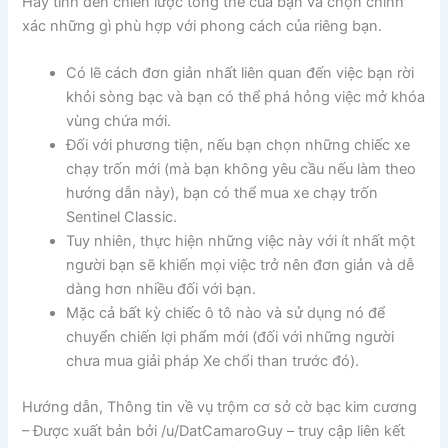
Hãy tính đến chiến lược tổng thể của bạn và chọn chính
xác những gì phù hợp với phong cách của riêng bạn.
Có lẽ cách đơn giản nhất liên quan đến việc bạn rời
khỏi sòng bạc và bạn có thể phá hỏng việc mở khóa
vùng chứa mới.
Đối với phương tiện, nếu bạn chọn những chiếc xe
chạy trốn mới (mà bạn không yêu cầu nếu làm theo
hướng dẫn này), bạn có thể mua xe chạy trốn
Sentinel Classic.
Tuy nhiên, thực hiện những việc này với ít nhất một
người bạn sẽ khiến mọi việc trở nên đơn giản và dễ
dàng hơn nhiều đối với bạn.
Mặc cả bất kỳ chiếc ô tô nào và sử dụng nó để
chuyển chiến lợi phẩm mới (đối với những người
chưa mua giải pháp Xe chổi than trước đó).
Hướng dẫn, Thông tin về vụ trộm cơ sở cờ bạc kim cương
– Được xuất bản bởi /u/DatCamaroGuy – truy cập liên kết