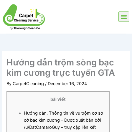
Skip
to
content
Hướng dẫn trộm sòng bạc
kim cương trực tuyến GTA
By
CarpetCleaning
/
December 16, 2024
bài viết
Hướng dẫn, Thông tin về vụ trộm cơ sở
cờ bạc kim cương – Được xuất bản bởi
/u/DatCamaroGuy – truy cập liên kết