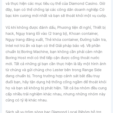
và thực hiện các mục tiêu cụ thể của Diamond Casino. Giờ
đây, bạn có thể chống lại các công dân doanh nghiệp Cờ
bạc kim cương mới nhất và bạn sẽ thoát khỏi một vụ cướp.
Vũ khí không được đánh dấu, Phương tiện đi nghỉ, Thiết bị
hack, Ngụy trang lối vào (2 trang bị), Khoan container,
Ngụy trang đăng xuất, Thẻ khóa container, Đường tuần tra,
Intel nơi trú ẩn và bạn có thể Giải pháp bảo vệ. Về phần
chuẩn bị Boring Machine, bạn không cần phải cảm nhận
Boring Host mới có thể tiếp cận được cống thoát nước
mới. Tất cả những gì bạn cần thực hiện là lấy một hình ảnh
từ chúng và gửi chúng cho Lester bên trong Range Side
đang chuẩn bị. Trong trường hợp cảnh sát bắt đầu truy
đuổi bạn, hãy tận dụng hệ thống cống ngầm để thoát khỏi
họ và bạn sẽ không bị phát hiện. Tất cả ba nhóm đều cung
cấp nhiều trải nghiệm khác nhau, nhưng những nhóm này
cũng có tỷ lệ khác nhau.
Sách về vụ trộm sòng bạc Diamond Local (Nhóm hỗ trợ,