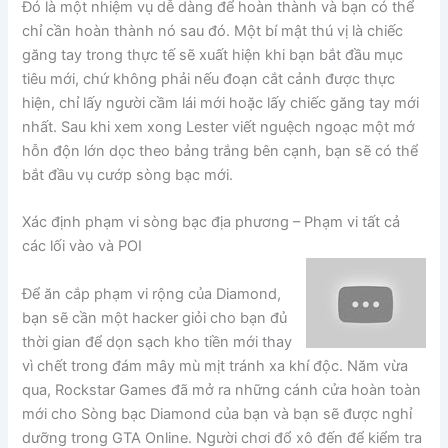
Đó là một nhiệm vụ dễ dàng để hoàn thành và bạn có thể
chỉ cần hoàn thành nó sau đó. Một bí mật thú vị là chiếc
găng tay trong thực tế sẽ xuất hiện khi bạn bắt đầu mục
tiêu mới, chứ không phải nếu đoạn cắt cảnh được thực
hiện, chỉ lấy người cầm lái mới hoặc lấy chiếc găng tay mới
nhất. Sau khi xem xong Lester viết nguệch ngoạc một mớ
hỗn độn lớn dọc theo bảng trắng bên cạnh, bạn sẽ có thể
bắt đầu vụ cướp sòng bạc mới.
Xác định phạm vi sòng bạc địa phương – Phạm vi tất cả
các lối vào và POI
Để ăn cắp phạm vi rộng của Diamond,
bạn sẽ cần một hacker giỏi cho bạn đủ
thời gian để dọn sạch kho tiền mới thay
vì chết trong đám mây mù mịt tránh xa khí độc. Năm vừa
qua, Rockstar Games đã mở ra những cánh cửa hoàn toàn
mới cho Sòng bạc Diamond của bạn và bạn sẽ được nghỉ
dưỡng trong GTA Online. Người chơi đổ xô đến để kiểm tra