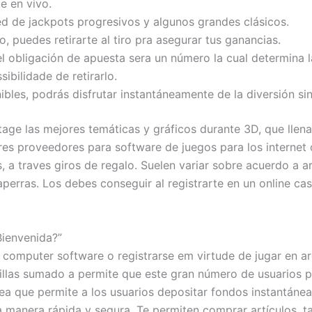
e en vivo.
d de jackpots progresivos y algunos grandes clásicos.
o, puedes retirarte al tiro pra asegurar tus ganancias.
el obligación de apuesta sera un número la cual determina
ibilidade de retirarlo.
les, podrás disfrutar instantáneamente de la diversión sin
ge las mejores temáticas y gráficos durante 3D, que llena
ores proveedores para software de juegos para los internet 
s, a traves giros de regalo. Suelen variar sobre acuerdo a
perras. Los debes conseguir al registrarte en un online ca
Bienvenida?”
computer software o registrarse em virtude de jugar en are
illas sumado a permite que este gran número de usuarios pu
nea que permite a los usuarios depositar fondos instantáne
a manera rápida y segura. Te permiten comprar artículos, ta