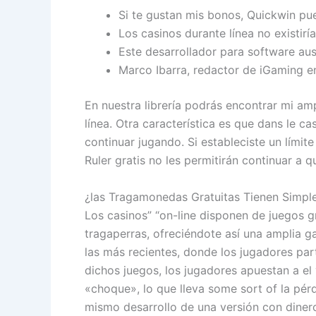
Si te gustan mis bonos, Quickwin pue
Los casinos durante línea no existirí
Este desarrollador para software aus
Marco Ibarra, redactor de iGaming en
En nuestra librería podrás encontrar mi am
línea. Otra característica es que dans le ca
continuar jugando. Si estableciste un límit
Ruler gratis no les permitirán continuar a 
¿las Tragamonedas Gratuitas Tienen Simpl
Los casinos” “on-line disponen de juegos 
tragaperras, ofreciéndote así una amplia 
las más recientes, donde los jugadores par
dichos juegos, los jugadores apuestan a el
«choque», lo que lleva some sort of la pé
mismo desarrollo de una versión con dinero