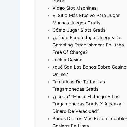
Pasos
Video Slot Machines:
El Sitio Más Efusivo Para Jugar
Muchas Juegos Gratis
Cómo Jugar Slots Gratis
¿dónde Puedo Jugar Juegos De
Gambling Establishment En Línea
Free Of Charge?
Luckia Casino
¿qué Son Los Bonos Sobre Casino
Online?
Temáticas De Todas Las
Tragamonedas Gratis
¿puedo” “Hacer El Juego A Las
Tragamonedas Gratis Y Alcanzar
Dinero De Veracidad?
Bonos De Los Mas Recomendable
Casinos En Línea