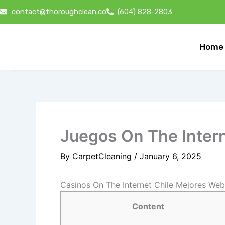
Skip
contact@thoroughclean.co
(604) 828-2803
to
content
Home
Juegos On The Intern
By
CarpetCleaning
/
January 6, 2025
Casinos On The Internet Chile Mejores We
Content