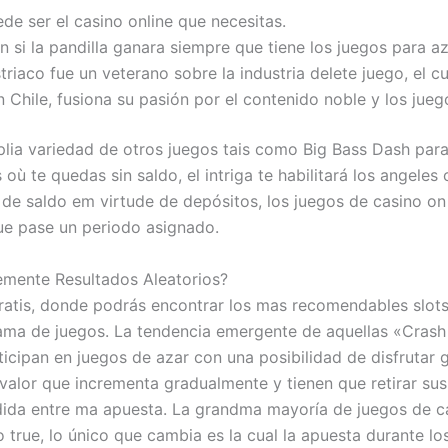
de ser el casino online que necesitas.
an si la pandilla ganara siempre que tiene los juegos para az
triaco fue un veterano sobre la industria delete juego, el 
 Chile, fusiona su pasión por el contenido noble y los jue
plia variedad de otros juegos tais como Big Bass Dash para
s où te quedas sin saldo, el intriga te habilitará los angel
e de saldo em virtude de depósitos, los juegos de casino on
que pase un periodo asignado.
emente Resultados Aleatorios?
gratis, donde podrás encontrar los mas recomendables slot
gama de juegos. La tendencia emergente de aquellas «Crash
ticipan en juegos de azar con una posibilidad de disfruta
 valor que incrementa gradualmente y tienen que retirar su
rdida entre ma apuesta. La grandma mayoría de juegos de ca
 true, lo único que cambia es la cual la apuesta durante 