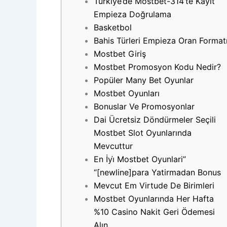
Türkiye’de Mostbet-314’te Kayıt
Empieza Doğrulama
Basketbol
Bahis Türleri Empieza Oran Format
Mostbet Giriş
Mostbet Promosyon Kodu Nedir?
Popüler Many Bet Oyunlar
Mostbet Oyunları
Bonuslar Ve Promosyonlar
Dai Ücretsiz Döndürmeler Seçili
Mostbet Slot Oyunlarında
Mevcuttur
En İyi̇ Mostbet Oyunlari”
“[newline]para Yatirmadan Bonus
Mevcut Em Virtude De Birimleri
Mostbet Oyunlarında Her Hafta
%10 Casino Nakit Geri Ödemesi
Alın