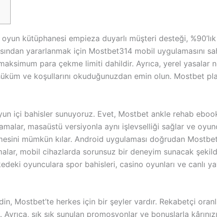
 oyun kütüphanesi empieza duyarlı müşteri desteği, %90’lık 
asından yararlanmak için Mostbet314 mobil uygulamasını sah 
ksimum para çekme limiti dahildir. Ayrıca, yerel yasalar ned
hüküm ve koşullarını okuduğunuzdan emin olun. Mostbet pla
un içi bahisler sunuyoruz. Evet, Mostbet ankle rehab ebook
malar, masaüstü versiyonla aynı işlevselliği sağlar ve oyun
mesini mümkün kılar. Android uygulaması doğrudan Mostbet w
lar, mobil cihazlarda sorunsuz bir deneyim sunacak şekild
lkedeki oyunculara spor bahisleri, casino oyunları ve canlı y
n, Mostbet’te herkes için bir şeyler vardır. Rekabetçi oranla
. Ayrıca, sık sık sunulan promosyonlar ve bonuslarla kârınızı