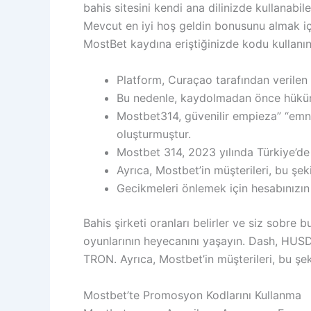
bahis sitesini kendi ana dilinizde kullanabil
Mevcut en iyi hoş geldin bonusunu almak 
MostBet kaydına eriştiğinizde kodu kullanın
Platform, Curaçao tarafından verilen
Bu nedenle, kaydolmadan önce hüküm
Mostbet314, güvenilir empieza” “emniy
oluşturmuştur.
Mostbet 314, 2023 yılında Türkiye’de
Ayrıca, Mostbet’in müşterileri, bu şek
Gecikmeleri önlemek için hesabınızı
Bahis şirketi oranları belirler ve siz sobre 
oyunlarının heyecanını yaşayın. Dash, HUSD
TRON. Ayrıca, Mostbet’in müşterileri, bu şek
Mostbet’te Promosyon Kodlarını Kullanma