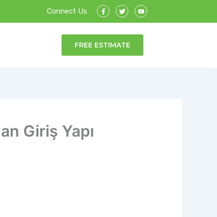
F
T
Y
Connect Us
a
w
o
c
i
u
e
t
t
b
t
u
o
e
b
FREE ESTIMATE
o
r
e
k
-
f
n Giriş Yapı