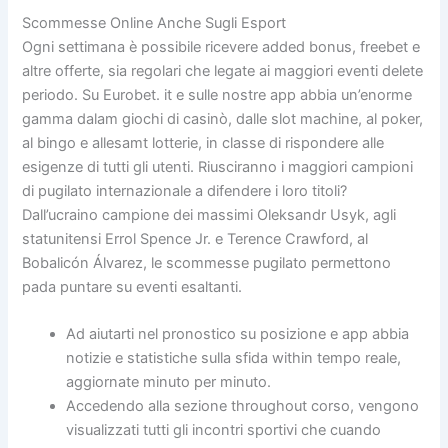
Scommesse Online Anche Sugli Esport
Ogni settimana è possibile ricevere added bonus, freebet e
altre offerte, sia regolari che legate ai maggiori eventi delete
periodo. Su Eurobet. it e sulle nostre app abbia un’enorme
gamma dalam giochi di casinò, dalle slot machine, al poker,
al bingo e allesamt lotterie, in classe di rispondere alle
esigenze di tutti gli utenti. Riusciranno i maggiori campioni
di pugilato internazionale a difendere i loro titoli?
Dall’ucraino campione dei massimi Oleksandr Usyk, agli
statunitensi Errol Spence Jr. e Terence Crawford, al
Bobalicón Álvarez, le scommesse pugilato permettono
pada puntare su eventi esaltanti.
Ad aiutarti nel pronostico su posizione e app abbia
notizie e statistiche sulla sfida within tempo reale,
aggiornate minuto per minuto.
Accedendo alla sezione throughout corso, vengono
visualizzati tutti gli incontri sportivi che cuando