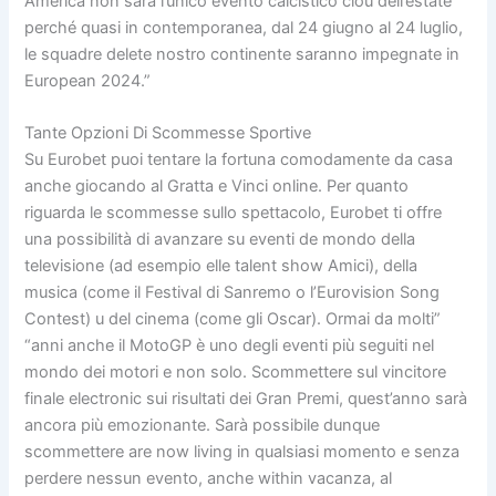
America non sarà l’unico evento calcistico clou dell’estate
perché quasi in contemporanea, dal 24 giugno al 24 luglio,
le squadre delete nostro continente saranno impegnate in
European 2024.”
Tante Opzioni Di Scommesse Sportive
Su Eurobet puoi tentare la fortuna comodamente da casa
anche giocando al Gratta e Vinci online. Per quanto
riguarda le scommesse sullo spettacolo, Eurobet ti offre
una possibilità di avanzare su eventi de mondo della
televisione (ad esempio elle talent show Amici), della
musica (come il Festival di Sanremo o l’Eurovision Song
Contest) u del cinema (come gli Oscar). Ormai da molti”
“anni anche il MotoGP è uno degli eventi più seguiti nel
mondo dei motori e non solo. Scommettere sul vincitore
finale electronic sui risultati dei Gran Premi, quest’anno sarà
ancora più emozionante. Sarà possibile dunque
scommettere are now living in qualsiasi momento e senza
perdere nessun evento, anche within vacanza, al