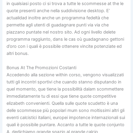
in qualsiasi posto ci si trova a tutte le scommesse at the le
quote presenti anche nella suddivisione desktop. E’
actualidad inoltre anche un programma fedeltà che
permette agli utenti di guadagnare punti via via che
piazzano puntate nel nostro sito. Ad ogni livello delete
programma raggiunto, dans le cas où guadagnano gettoni
d’oro con i quali è possibile ottenere vincite potenziate ed
altri bonus.
Bonus At The Promozioni Costanti
Accedendo alla sezione within corso, vengono visualizzati
tutti gli incontri sportivi che cuando stanno disputando in
quel momento, que tiene la possibilità dalam scommettere
immediatamente tu di essi que tiene quote competitive
elizabeth convenienti. Quella sulle quote scudetto è una
delle scommesse più popolari mum sono moltissimi altri gli
eventi calcistici italiani, europei impotence internazionali sui
quali è possibile puntare. Accanto a tutte le quote conjunto
A, dedichiamo grande spazio al grande calcio