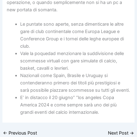
operazione, o quando semplicemente non si ha un pc a
new portata di somanta.
Le puntate sono aperte, senza dimenticare le altre
gare di club continentale come Europa League e
Conference Group e i tornei delle leghe europee di
club.
Vale la poquedad menzionare la suddivisione delle
scommesse virtuali con gare simulate di calcio,
basket, cavalli o levrieri.
Nazionali come Spain, Brasile e Uruguay si
contenderanno primero dei titoli più prestigiosi e
sarà possibile piazzare scommesse su tutti gli eventi.
E’ in distacco il 20 giugno” “los angeles Copa
America 2024 e come sempre sarà uno dei più
grandi eventi del calcio internazionale.
←
Previous Post
Next Post
→