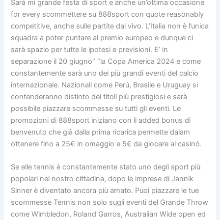
Sarà mi grande festa di sport e anche un’ottima occasione
for every scommettere su 888sport con quote reasonably
competitive, anche sulle partite dal vivo. L’Italia non è l’unica
squadra a poter puntare al premio europeo e dunque ci
sarà spazio per tutte le ipotesi e previsioni. E’ in
separazione il 20 giugno” “la Copa America 2024 e come
constantemente sarà uno dei più grandi eventi del calcio
internazionale. Nazionali come Perú, Brasile e Uruguay si
contenderanno distinto dei titoli più prestigiosi e sarà
possibile piazzare scommesse su tutti gli eventi. Le
promozioni di 888sport iniziano con il added bonus di
benvenuto che già dalla prima ricarica permette dalam
ottenere fino a 25€ in omaggio e 5€ da giocare al casinò.
Se elle tennis è constantemente stato uno degli sport più
popolari nel nostro cittadina, dopo le imprese di Jannik
Sinner è diventato ancora più amato. Puoi piazzare le tue
scommesse Tennis non solo sugli eventi del Grande Throw
come Wimbledon, Roland Garros, Australian Wide open ed