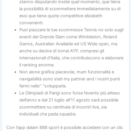
stanno disputando inside quel momento, que tiene
la possibilità di scommettere immediatamente su di
essi que tiene quote competitive elizabeth
convenienti.
Puoi piazzare le tue scommesse Tennis no solo sugli
eventi del Grande Slam come Wimbledon, Roland
Garros, Australian Available ed US Wide open, ma
anche su decine di tornei ATP, compresi gli
Internazionali d’Italia, che contribuiscono a elaborare
il ranking enorme.
Non alone grafica piacevole, mum funzionalità e
navigabilità sono stati my partner and i nostri punti
fermi nello” “svilupparla.
Le Olimpiadi di Parigi sono forse l’evento più atteso
dell’anno e dal 21 luglio all’11 agosto sarà possibile
scommettere su centinaia di incontri live, sia
individuali che pada squadra.
Con l’app dalam 888 sport è possibile accedere con un clic