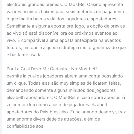
electronic grandes prêmios. O MostBet Casino apresenta
valores mínimos baixos para seus métodos de pagamento,
o que facilita bem a vida dos jogadores e apostadores.
Semelhante a alguma aposta pré-jogo, a opção de prévias
ao vivo só está disponível pra os próximos eventos ao
vivo. É comparável a uma aposta antecipada na eventos
futuros, um que é alguma estratégia muito garantizado que
é bastante usada.
Por La Cual Devo Me Cadastrar No Mostbet?
permite la cual os jogadores abram uma conta possuindo
um clique. Todas elas são muy simples de ficarem feitas,
demandando somente alguns minutos dos jogadores
elizabeth apostadores. O MostBet e casa sobre apostas já
ze consolidou como acaso de jogadores elizabeth
apostadores do País brasileiro. Funcionando desde yr, traz
uma enorme diversidade de atrações, além de
confiabilidade aos