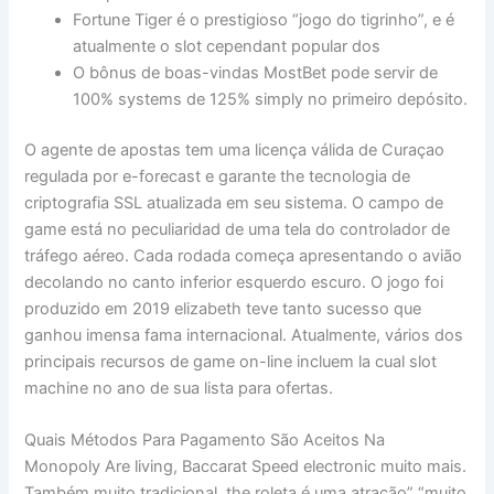
Fortune Tiger é o prestigioso “jogo do tigrinho”, e é
atualmente o slot cependant popular dos
O bônus de boas-vindas MostBet pode servir de
100% systems de 125% simply no primeiro depósito.
O agente de apostas tem uma licença válida de Curaçao
regulada por e-forecast e garante the tecnologia de
criptografia SSL atualizada em seu sistema. O campo de
game está no peculiaridad de uma tela do controlador de
tráfego aéreo. Cada rodada começa apresentando o avião
decolando no canto inferior esquerdo escuro. O jogo foi
produzido em 2019 elizabeth teve tanto sucesso que
ganhou imensa fama internacional. Atualmente, vários dos
principais recursos de game on-line incluem la cual slot
machine no ano de sua lista para ofertas.
Quais Métodos Para Pagamento São Aceitos Na
Monopoly Are living, Baccarat Speed electronic muito mais.
Também muito tradicional, the roleta é uma atração” “muito