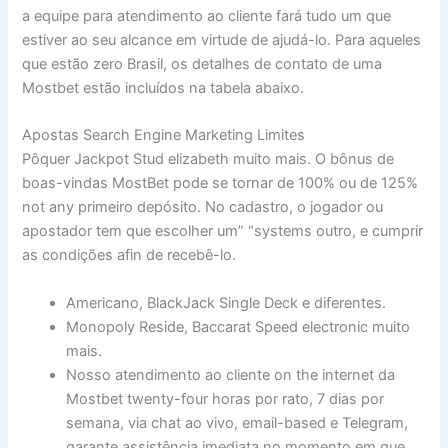
a equipe para atendimento ao cliente fará tudo um que
estiver ao seu alcance em virtude de ajudá-lo. Para aqueles
que estão zero Brasil, os detalhes de contato de uma
Mostbet estão incluídos na tabela abaixo.
Apostas Search Engine Marketing Limites
Pôquer Jackpot Stud elizabeth muito mais. O bônus de
boas-vindas MostBet pode se tornar de 100% ou de 125%
not any primeiro depósito. No cadastro, o jogador ou
apostador tem que escolher um” “systems outro, e cumprir
as condições afin de recebê-lo.
Americano, BlackJack Single Deck e diferentes.
Monopoly Reside, Baccarat Speed electronic muito
mais.
Nosso atendimento ao cliente on the internet da
Mostbet twenty-four horas por rato, 7 dias por
semana, via chat ao vivo, email-based e Telegram,
garante assistência imediata no momento em que