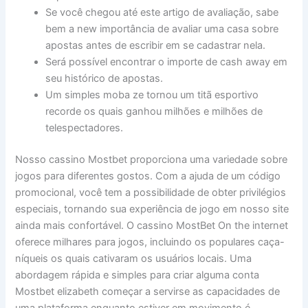
Se você chegou até este artigo de avaliação, sabe
bem a new importância de avaliar uma casa sobre
apostas antes de escribir em se cadastrar nela.
Será possível encontrar o importe de cash away em
seu histórico de apostas.
Um simples moba ze tornou um titã esportivo
recorde os quais ganhou milhões e milhões de
telespectadores.
Nosso cassino Mostbet proporciona uma variedade sobre
jogos para diferentes gostos. Com a ajuda de um código
promocional, você tem a possibilidade de obter privilégios
especiais, tornando sua experiência de jogo em nosso site
ainda mais confortável. O cassino MostBet On the internet
oferece milhares para jogos, incluindo os populares caça-
níqueis os quais cativaram os usuários locais. Uma
abordagem rápida e simples para criar alguma conta
Mostbet elizabeth começar a servirse as capacidades de