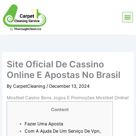
Skip
to
content
Site Oficial De Cassino
Online E Apostas No Brasil
By
CarpetCleaning
/
December 13, 2024
Mostbet Casino Bons Jogos E Promoções Mostbet Online!
Content
Fazer Uma Aposta
Com A Ajuda De Um Serviço De Vpn,