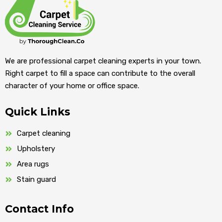
We are professional carpet cleaning experts in your town.
Right carpet to fill a space can contribute to the overall
character of your home or office space.
Quick Links
Carpet cleaning
Upholstery
Area rugs
Stain guard
Contact Info