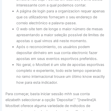
interessante com a qual podemos contar.
A página de login para a organizacion requer apenas
que os utilizadores forneçam o seu endereço de
correio electrónico e palavra-passe.
O web-site tem de longe o maior número de mesas
apresentando a maior seleção possível de limites de
apostas o qual vimos até neste momento.
Após o reconocimiento, os usuários podem
depositar dinheiro em sua conta electronic fazer
apostas em seus eventos esportivos preferidos.
No geral, o Mostbet é um site de apostas esportivas
completo e experiente, todo este tempo operando
no ramo internacional trouxe um ótimo know exactly
how para esta indicador.
Para começar, basta iniciar sessão mhh sua conta
elizabeth seleccionar a opção ‘Depositar’.” “[newline]A
Mostbet oferece alguma variedade de métodos de