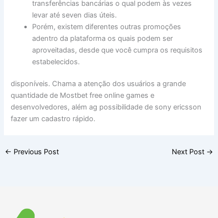
transferências bancárias o qual podem às vezes
levar até seven dias úteis.
Porém, existem diferentes outras promoções
adentro da plataforma os quais podem ser
aproveitadas, desde que você cumpra os requisitos
estabelecidos.
disponíveis. Chama a atenção dos usuários a grande
quantidade de Mostbet free online games e
desenvolvedores, além ag possibilidade de sony ericsson
fazer um cadastro rápido.
←
Previous Post
Next Post
→