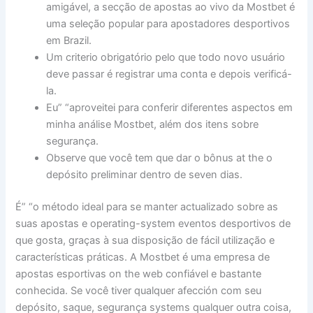
amigável, a secção de apostas ao vivo da Mostbet é
uma seleção popular para apostadores desportivos
em Brazil.
Um criterio obrigatório pelo que todo novo usuário
deve passar é registrar uma conta e depois verificá-
la.
Eu” “aproveitei para conferir diferentes aspectos em
minha análise Mostbet, além dos itens sobre
segurança.
Observe que você tem que dar o bônus at the o
depósito preliminar dentro de seven dias.
É” “o método ideal para se manter actualizado sobre as
suas apostas e operating-system eventos desportivos de
que gosta, graças à sua disposição de fácil utilização e
características práticas. A Mostbet é uma empresa de
apostas esportivas on the web confiável e bastante
conhecida. Se você tiver qualquer afección com seu
depósito, saque, segurança systems qualquer outra coisa,