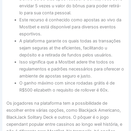
envidar 5 vezes u valor do bônus para poder retirá-
lo para sua conta pessoal.
Este recurso é conhecido como apostas ao vivo da
Mostbet e está disponível para diversos eventos
esportivos.
A plataforma garante os quais todas as transações
sejam seguras at the eficientes, facilitando u
depósito e a retirada de fundos pelos usuários.
Isso significa que a Mostbet adere the todos os
regulamentos e padrões necessários para oferecer o
ambiente de apostas seguro e justo.
O ganho máximo com since rodadas grátis é de
R$500 elizabeth o requisito de rollover é 60x.
Os jogadores na plataforma tem a possibilidade de
escolher entre várias opções, como Blackjack Americano,
BlackJack Solitary Deck e outros. O pôquer é o jogo
cependant popular entre cassinos ao longo weil história, e