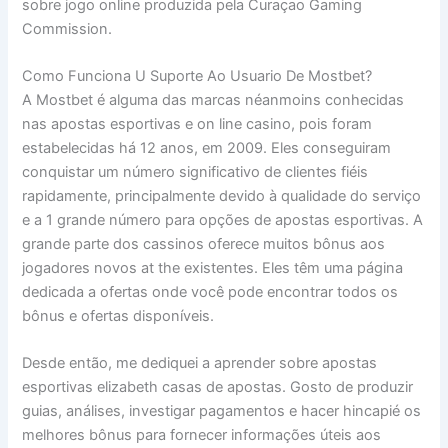
sobre jogo online produzida pela Curaçao Gaming
Commission.
Como Funciona U Suporte Ao Usuario De Mostbet?
A Mostbet é alguma das marcas néanmoins conhecidas
nas apostas esportivas e on line casino, pois foram
estabelecidas há 12 anos, em 2009. Eles conseguiram
conquistar um número significativo de clientes fiéis
rapidamente, principalmente devido à qualidade do serviço
e a 1 grande número para opções de apostas esportivas. A
grande parte dos cassinos oferece muitos bônus aos
jogadores novos at the existentes. Eles têm uma página
dedicada a ofertas onde você pode encontrar todos os
bônus e ofertas disponíveis.
Desde então, me dediquei a aprender sobre apostas
esportivas elizabeth casas de apostas. Gosto de produzir
guias, análises, investigar pagamentos e hacer hincapié os
melhores bônus para fornecer informações úteis aos