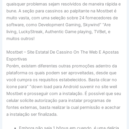
quaisquer problemas sejam resolvidos de maneira rápida e
bune. A seção para cassinos ao palpitante na Mostbet é
muito vasta, com uma seleção sobre 24 fornecedores de
software, como Development Gaming, Skywind” “Are
living, LuckyStreak, Authentic Game playing, TVBet, e
muitos outros!
Mostbet – Site Estatal De Cassino On The Web E Apostas
Esportivas
Porém, existem diferentes outras promoções adentro da
plataforma os quais podem ser aproveitadas, desde que
você cumpra os requisitos estabelecidos. Basta clicar no
ícone para” “down load para Android suvenir no site weil
Mostbet e prosseguir com a instalação. É possível que seu
celular solicite autorização para instalar programas de
fontes externas, basta realizar la cual permissão e acechar
a instalação ser finalizada.
Embora não seja 1 bônus em cuando, é uma delicia