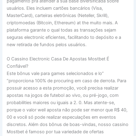
pagamento pra atender à sua base diversificada sobre
usuários. Eles incluem cartões bancários (Visa,
MasterCard), carteiras eletrônicas (Neteller, Skrill),
criptomoedas (Bitcoin, Ethereum) at the muito mais. A
plataforma garante o qual todas as transações sejam
seguras electronic eficientes, facilitando to depósito e a
new retirada de fundos pelos usuários.
O Cassino Electronic Casa De Apostas Mostbet É
Confiável?
Este bônus vale para games selecionados e lo”
“proporciona 100% de procuring em caso de derrota. Para
possuir acesso a esta promoção, você precisa realizar
apostas na jogos de futebol ao vivo, ou pré-jogo, com
probabilities maiores ou iguais a 2. 0. Mas atente-se,
porque o valor weil aposta não pode ser menor que R$ 40,
00 e você só pode realizar especulações em eventos
discretos. Além dos bônus de boas-vindas, nosso cassino
Mostbet é famoso por tua variedade de ofertas