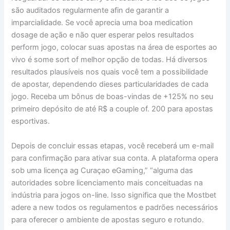
são auditados regularmente afin de garantir a
imparcialidade. Se você aprecia uma boa medication
dosage de ação e não quer esperar pelos resultados
perform jogo, colocar suas apostas na área de esportes ao
vivo é some sort of melhor opção de todas. Há diversos
resultados plausíveis nos quais você tem a possibilidade
de apostar, dependendo dieses particularidades de cada
jogo. Receba um bônus de boas-vindas de +125% no seu
primeiro depósito de até R$ a couple of. 200 para apostas
esportivas.
Depois de concluir essas etapas, você receberá um e-mail
para confirmação para ativar sua conta. A plataforma opera
sob uma licença ag Curaçao eGaming,” “alguma das
autoridades sobre licenciamento mais conceituadas na
indústria para jogos on-line. Isso significa que the Mostbet
adere a new todos os regulamentos e padrões necessários
para oferecer o ambiente de apostas seguro e rotundo.