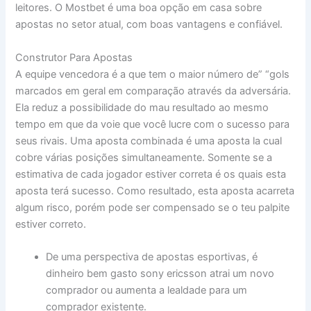
leitores. O Mostbet é uma boa opção em casa sobre
apostas no setor atual, com boas vantagens e confiável.
Construtor Para Apostas
A equipe vencedora é a que tem o maior número de” “gols
marcados em geral em comparação através da adversária.
Ela reduz a possibilidade do mau resultado ao mesmo
tempo em que da voie que você lucre com o sucesso para
seus rivais. Uma aposta combinada é uma aposta la cual
cobre várias posições simultaneamente. Somente se a
estimativa de cada jogador estiver correta é os quais esta
aposta terá sucesso. Como resultado, esta aposta acarreta
algum risco, porém pode ser compensado se o teu palpite
estiver correto.
De uma perspectiva de apostas esportivas, é
dinheiro bem gasto sony ericsson atrai um novo
comprador ou aumenta a lealdade para um
comprador existente.