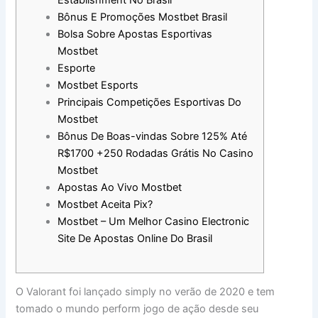
Bônus E Promoções Mostbet Brasil
Bolsa Sobre Apostas Esportivas
Mostbet
Esporte
Mostbet Esports
Principais Competições Esportivas Do
Mostbet
Bônus De Boas-vindas Sobre 125% Até
R$1700 +250 Rodadas Grátis No Casino
Mostbet
Apostas Ao Vivo Mostbet
Mostbet Aceita Pix?
Mostbet – Um Melhor Casino Electronic
Site De Apostas Online Do Brasil
O Valorant foi lançado simply no verão de 2020 e tem
tomado o mundo perform jogo de ação desde seu