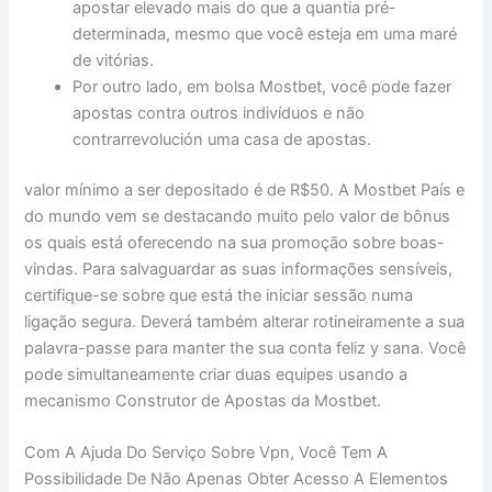
apostar elevado mais do que a quantia pré-
determinada, mesmo que você esteja em uma maré
de vitórias.
Por outro lado, em bolsa Mostbet, você pode fazer
apostas contra outros indivíduos e não
contrarrevolución uma casa de apostas.
valor mínimo a ser depositado é de R$50. A Mostbet País e
do mundo vem se destacando muito pelo valor de bônus
os quais está oferecendo na sua promoção sobre boas-
vindas. Para salvaguardar as suas informações sensíveis,
certifique-se sobre que está the iniciar sessão numa
ligação segura. Deverá também alterar rotineiramente a sua
palavra-passe para manter the sua conta feliz y sana. Você
pode simultaneamente criar duas equipes usando a
mecanismo Construtor de Apostas da Mostbet.
Com A Ajuda Do Serviço Sobre Vpn, Você Tem A
Possibilidade De Não Apenas Obter Acesso A Elementos