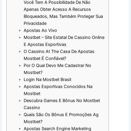
Você Tem A Possibilidade De Não
Apenas Obter Acesso A Recursos
Bloqueados, Mas Também Proteger Sua
Privacidade
Apostas Ao Vivo
Mostbet – Site Estatal De Cassino Online
E Apostas Esportivas
O Cassino At The Casa De Apostas
Mostbet É Confiável?
Por O Qual Devo Me Cadastrar No
Mostbet?
Login Na Mostbet Brasil
Apostas Esportivas Conocidos Na
Mostbet
Descubra Games E Bônus No Mostbet
Cassino
Quais São Os Bônus E Promoções Ag
Mostbet?
Apostas Search Engine Marketing