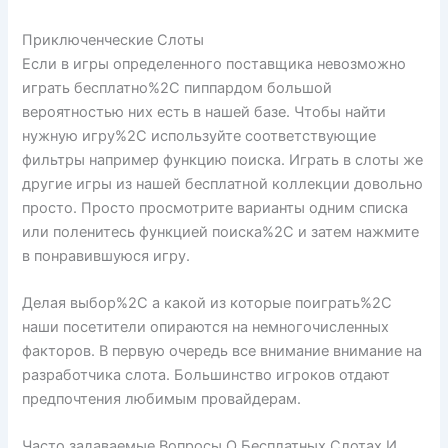
Приключенческие Слоты
Если в игры определенного поставщика невозможно
играть бесплатно%2C пиппардом большой
вероятностью них есть в нашей базе. Чтобы найти
нужную игру%2C используйте соответствующие
фильтры например функцию поиска. Играть в слоты же
другие игры из нашей бесплатной коллекции довольно
просто. Просто просмотрите варианты одним списка
или поленитесь функцией поиска%2C и затем нажмите
в понравившуюся игру.
Делая выбор%2C а какой из которые поиграть%2C
наши посетители опираются на немногочисленных
факторов. В первую очередь все внимание внимание на
разработчика слота. Большинство игроков отдают
предпочтения любимым провайдерам.
Часто задаваемые Вопросы О Бесплатных Слотах И