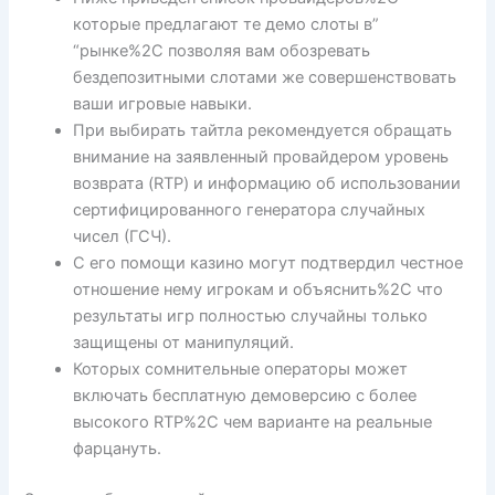
которые предлагают те демо слоты в”
“рынке%2C позволяя вам обозревать
бездепозитными слотами же совершенствовать
ваши игровые навыки.
При выбирать тайтла рекомендуется обращать
внимание на заявленный провайдером уровень
возврата (RTP) и информацию об использовании
сертифицированного генератора случайных
чисел (ГСЧ).
С его помощи казино могут подтвердил честное
отношение нему игрокам и объяснить%2C что
результаты игр полностью случайны только
защищены от манипуляций.
Которых сомнительные операторы может
включать бесплатную демоверсию с более
высокого RTP%2C чем варианте на реальные
фарцануть.