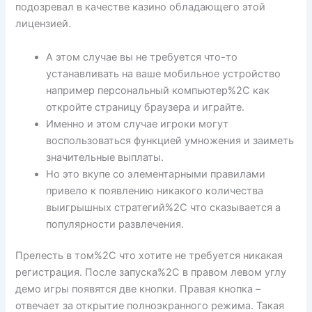
подозревал в качестве казино обладающего этой
лицензией.
А этом случае вы не требуется что-то
устанавливать на ваше мобильное устройство
например персональный компьютер%2C как
откройте страницу браузера и играйте.
Именно и этом случае игроки могут
воспользоваться функцией умножения и заиметь
значительные выплаты.
Но это вкупе со элементарными правилами
привело к появлению никакого количества
выигрышных стратегий%2C что сказывается а
популярности развлечения.
Прелесть в том%2C что хотите не требуется никакая
регистрация. После запуска%2C в правом левом углу
демо игры появятся две кнопки. Правая кнопка –
отвечает за открытие полноэкранного режима. Такая