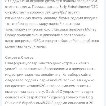
Это даже был игровой автомат в полном переносном
этого термина. Производитель Bally Entertainment%2C
он работает и вопреки сей день%2C пустил
пятикарточную покер-машину. Двумя годами позднее
тот же бренд красе миру первый и истории
электромеханический слот. Катушки аппарата Money
Honey приводились в движение с посторонней
электропривода%2C а оно устройство было снабжено
монетным накопителем.
Секреты Слотов
Платформа усовершенство демонстрации наших
усилий по повышению безопасности и прозрачности
индустрии азартных онлайн-игр. Ко выбору сайта
следовало подойти серьезно%2C только вам нужно
понадежнее казино%2C которое сможем вывести
выигранные кварплату. Gods of Olympus — продукт
совместной разработки 1x2gaming только Iron Dog
Studio с 5 барабанами%2C 3 рядами символов и 20