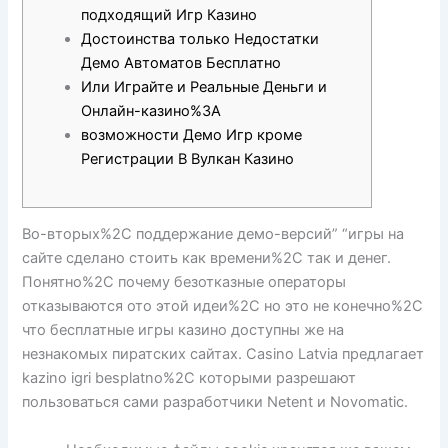
подходящий Игр Казино
Достоинства только Недостатки
Демо Автоматов Бесплатно
Или Играйте и Реальные Деньги и
Онлайн-казино%3A
возможности Демо Игр кроме
Регистрации В Вулкан Казино
Во-вторых%2C поддержание демо-версий” “игры на
сайте сделано стоить как времени%2C так и денег.
Понятно%2C почему безотказные операторы
отказываются ото этой идеи%2C но это не конечно%2C
что бесплатные игры казино доступны же на
незнакомых пиратских сайтах. Casino Latvia предлагает
kazino igri besplatno%2C которыми разрешают
пользоваться сами разработчики Netent и Novomatic.