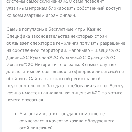
системы самоисключения%2C сама позволит
уязвимым игрокам блокировать собственный доступ
ко всем азартным играм онлайн.
Самые популярные Бесплатные Игры Казино
Специфика законодательства некоторых стран
обязывает операторов гемблинга получать разрешение
на собственной территории. Например – Швеция%2C
Дания%2C Румыния%2C Украина%2C Франция%2C
Испания%2C Нигерия и те страны. В самых случаях
для легитимной деятельности офшорной лицензией не
обойтись. Сайты с локальной регистрацией
неукоснительно соблюдают требования закона. Если у
казино имеется национальная лицензия%2C то хотите
нечего опасаться.
А игрокам из этих государств можно не
сомневался в качестве казино обладающего
этой лицензией.