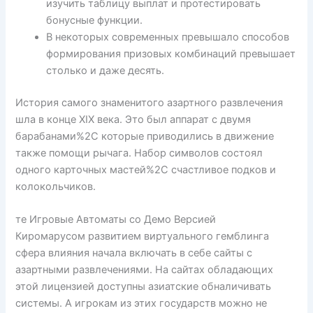
изучить таблицу выплат и протестировать
бонусные функции.
В некоторых современных превышало способов
формирования призовых комбинаций превышает
столько и даже десять.
История самого знаменитого азартного развлечения
шла в конце XIX века. Это был аппарат с двумя
барабанами%2C которые приводились в движение
также помощи рычага. Набор символов состоял
одного карточных мастей%2C счастливое подков и
колокольчиков.
те Игровые Автоматы со Демо Версией
Киромарусом развитием виртуального гемблинга
сфера влияния начала включать в себе сайты с
азартными развлечениями. На сайтах обладающих
этой лицензией доступны азиатские обналичивать
системы. А игрокам из этих государств можно не