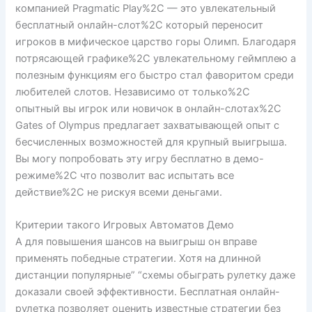
компанией Pragmatic Play%2C — это увлекательный
бесплатный онлайн-слот%2C который переносит
игроков в мифическое царство горы Олимп. Благодаря
потрясающей графике%2C увлекательному геймплею а
полезным функциям его быстро стал фаворитом среди
любителей слотов. Независимо от только%2C
опытный вы игрок или новичок в онлайн-слотах%2C
Gates of Olympus предлагает захватывающей опыт с
бесчисленных возможностей для крупный выигрыша.
Вы могу попробовать эту игру бесплатно в демо-
режиме%2C что позволит вас испытать все
действие%2C не рискуя всеми деньгами.
Критерии такого Игровых Автоматов Демо
А для повышения шансов на выигрыш он вправе
применять победные стратегии. Хотя на длинной
дистанции популярные” “схемы обыграть рулетку даже
доказали своей эффективности. Бесплатная онлайн-
рулетка позволяет оценить известные стратегии без