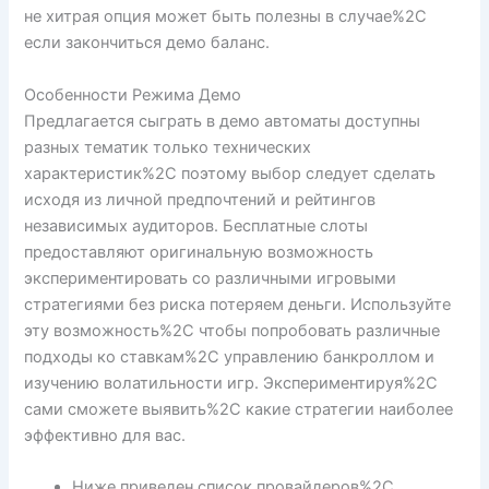
не хитрая опция может быть полезны в случае%2C
если закончиться демо баланс.
Особенности Режима Демо
Предлагается сыграть в демо автоматы доступны
разных тематик только технических
характеристик%2C поэтому выбор следует сделать
исходя из личной предпочтений и рейтингов
независимых аудиторов. Бесплатные слоты
предоставляют оригинальную возможность
экспериментировать со различными игровыми
стратегиями без риска потеряем деньги. Используйте
эту возможность%2C чтобы попробовать различные
подходы ко ставкам%2C управлению банкроллом и
изучению волатильности игр. Экспериментируя%2C
сами сможете выявить%2C какие стратегии наиболее
эффективно для вас.
Ниже приведен список провайдеров%2C