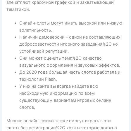
впечатляют красочной графикой и захватывающей
тематикой.
Онлайн-слоты могут иметь высокой или низкую
волатильность.
Наличии демоверсии – одной из составляющих
добросовестности игорного заведения%2C но
устойчивой репутации.
Они может оценить темп%2C качество
визуального оформления и звуковых эффектов.
До 2020 года большая часть слотов работала и
технологии Flash.
У них на сайте вы всегда найдете всю
необходимую информацию по всем
существующим вариантам игровых онлайн
слотов.
Многие онлайн казино также смогут играть в эти
слоты без регистрации%2C хотя некоторые должно