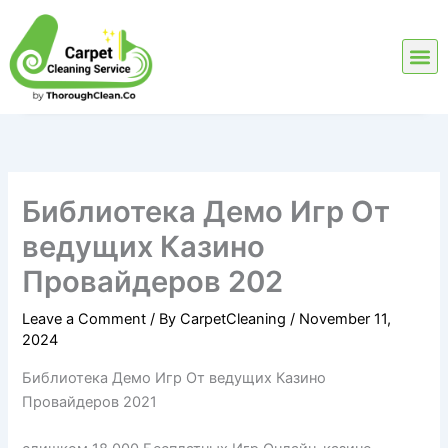
Skip
to
content
Библиотека Демо Игр От
ведущих Казино
Провайдеров 202
Leave a Comment
/ By
CarpetCleaning
/
November 11,
2024
Библиотека Демо Игр От ведущих Казино
Провайдеров 2021