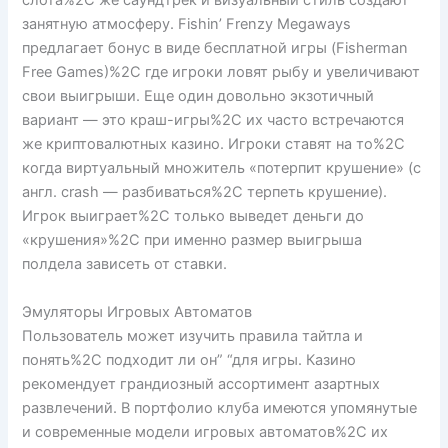
слота%2C же саундтрек и визуальный стиль создают
занятную атмосферу. Fishin’ Frenzy Megaways
предлагает бонус в виде бесплатной игры (Fisherman
Free Games)%2C где игроки ловят рыбу и увеличивают
свои выигрыши. Еще один довольно экзотичный
вариант — это краш-игры%2C их часто встречаются
же криптовалютных казино. Игроки ставят на то%2C
когда виртуальный множитель «потерпит крушение» (с
англ. crash — разбиваться%2C терпеть крушение).
Игрок выиграет%2C только выведет деньги до
«крушения»%2C при именно размер выигрыша
полдела зависеть от ставки.
Эмуляторы Игровых Автоматов
Пользователь может изучить правила тайтла и
понять%2C подходит ли он” “для игры. Казино
рекомендует грандиозный ассортимент азартных
развлечений. В портфолио клуба имеются упомянутые
и современные модели игровых автоматов%2C их