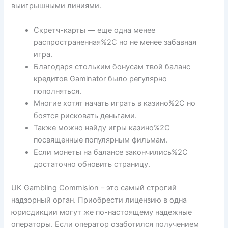
выигрышными линиями.
Скретч-карты — еще одна менее
распространенная%2C но не менее забавная
игра.
Благодаря стольким бонусам твой баланс
кредитов Gaminator было регулярно
пополняться.
Многие хотят начать играть в казино%2C но
боятся рисковать деньгами.
Также можно найду игры казино%2C
посвященные популярным фильмам.
Если монеты на балансе закончились%2C
достаточно обновить страницу.
UK Gambling Commision – это самый строгий
надзорный орган. Приобрести лицензию в одна
юрисдикции могут же по-настоящему надежные
операторы. Если оператор озаботился получением