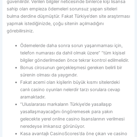
güvenilirdir. Verilen bilgiler neticesinde binlerce kişi lisansa
sahip olan empieza ödemeleri sorunsuz yapan siteleri
bulma derdine düşmüştür. Fakat Türkiye’den site araştırması
yapmak istediğinizde, çoğu sitenin açılmadığını
görebilirsiniz.
Ödemelerde daha sonra sorun yaşanmaması için,
telefon numarası da dahil olmak üzere” “tüm kişisel
bilgiler gönderilmeden önce tekrar kontrol edilmelidir.
Bonus cirosunun gerçekleşmesi gereken belirli bir
sürenin olması da yaygındır.
Fakat acemi olan kişilerin büyük kısmı sitelerdeki
canlı casino oyunları nelerdir tarzı sorulara cevap
aramaktadır.
“Uluslararası markaların Türkiye’de yasallaşıp
yasallaşmayacağını öngöremesek para yakın
gelecekte yerel online casino lisanslarının verilmesi
neredeyse imkansız görünüyor.
Kasa avantajlı CasinoScores’da öne çıkan ve casino