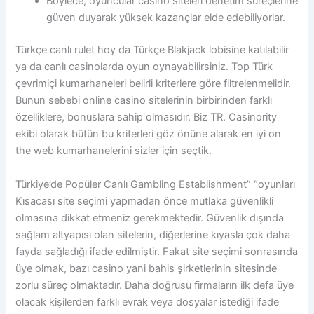
Böylece, oyuncular casino siteleri denetim süreçlerine
güven duyarak yüksek kazançlar elde edebiliyorlar.
Türkçe canlı rulet hoy da Türkçe Blakjack lobisine katılabilir
ya da canlı casinolarda oyun oynayabilirsiniz. Top Türk
çevrimiçi kumarhaneleri belirli kriterlere göre filtrelenmelidir.
Bunun sebebi online casino sitelerinin birbirinden farklı
özelliklere, bonuslara sahip olmasıdır. Biz TR. Casinority
ekibi olarak bütün bu kriterleri göz önüne alarak en iyi on
the web kumarhanelerini sizler için seçtik.
Türkiye’de Popüler Canlı Gambling Establishment” “oyunları
Kısacası site seçimi yapmadan önce mutlaka güvenlikli
olmasına dikkat etmeniz gerekmektedir. Güvenlik dışında
sağlam altyapısı olan sitelerin, diğerlerine kıyasla çok daha
fayda sağladığı ifade edilmiştir. Fakat site seçimi sonrasında
üye olmak, bazı casino yani bahis şirketlerinin sitesinde
zorlu süreç olmaktadır. Daha doğrusu firmaların ilk defa üye
olacak kişilerden farklı evrak veya dosyalar istediği ifade