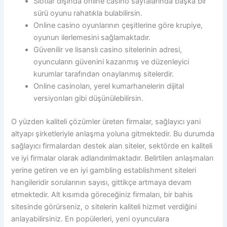
Slotlar dışında online casino sayfalarında başka bir
sürü oyunu rahatıkla bulabilirsin.
Online casino oyunlarının çeşitlerine göre krupiye,
oyunun ilerlemesini sağlamaktadır.
Güvenilir ve lisanslı casino sitelerinin adresi,
oyuncuların güvenini kazanmış ve düzenleyici
kurumlar tarafından onaylanmış sitelerdir.
Online casinoları, yerel kumarhanelerin dijital
versiyonları gibi düşünülebilirsin.
O yüzden kaliteli çözümler üreten firmalar, sağlayıcı yani
altyapı şirketleriyle anlaşma yoluna gitmektedir. Bu durumda
sağlayıcı firmalardan destek alan siteler, sektörde en kaliteli
ve iyi firmalar olarak adlandırılmaktadır. Belirtilen anlaşmaları
yerine getiren ve en iyi gambling establishment siteleri
hangileridir sorularının sayısı, gittikçe artmaya devam
etmektedir. Alt kısımda göreceğiniz firmaları, bir bahis
sitesinde görürseniz, o sitelerin kaliteli hizmet verdiğini
anlayabilirsiniz. En popülerleri, yeni oyunculara