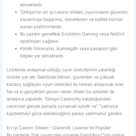
etmektedir.
Türkiye’nin en iyi casino siteleri, oyuncuların güvenini
kazanmayı başarmış, denetlenen ve kaliteli hizmet
sunan platformlardır.
Bu yazılım genellikle Evolution Gaming veya NetEnt
tarafından sağlanır.
Kimlik fotokopisi, ikametgâh veya pasaport gibi
bilgiler yer almaktadır.
Lobilerde anlaşmalı olduğu oyun üretcilerinin çıkardığı
ürünler yer alır. Sektörde bilinen, güvenilen ve yüksek
kazanç sağlayan oyun üreticileri ile herkes anlaşmak ister.
Ne va ki gerçekten güven veren siteler bu şirketler ile
anlaşma yapabilir. Türkiye Casinority kataloğundaki
casinolar gerçek parayla oynamak içindir ve” “yalnızca
kaybetmeyi göze alabileceğiniz parayı yatırmanız gerekir.
En Iyi Casino Siteleri – Güvenilir, Lisanslı Ve Popüler
Bu nedenle Türk oyuncuları güvenle Gambling Club online