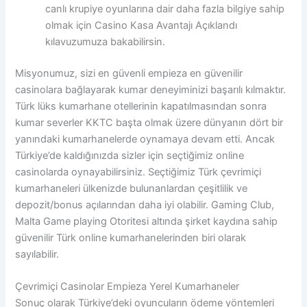
canlı krupiye oyunlarına dair daha fazla bilgiye sahip
olmak için Casino Kasa Avantajı Açıklandı
kılavuzumuza bakabilirsin.
Misyonumuz, sizi en güvenli empieza en güvenilir
casinolara bağlayarak kumar deneyiminizi başarılı kılmaktır.
Türk lüks kumarhane otellerinin kapatılmasından sonra
kumar severler KKTC başta olmak üzere dünyanın dört bir
yanındaki kumarhanelerde oynamaya devam etti. Ancak
Türkiye’de kaldığınızda sizler için seçtiğimiz online
casinolarda oynayabilirsiniz. Seçtiğimiz Türk çevrimiçi
kumarhaneleri ülkenizde bulunanlardan çeşitlilik ve
depozit/bonus açılarından daha iyi olabilir. Gaming Club,
Malta Game playing Otoritesi altında şirket kaydına sahip
güvenilir Türk online kumarhanelerinden biri olarak
sayılabilir.
Çevrimiçi Casinolar Empieza Yerel Kumarhaneler
Sonuç olarak Türkiye’deki oyuncuların ödeme yöntemleri