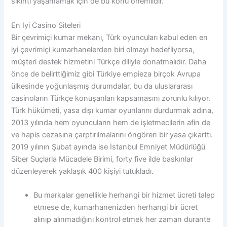
sıkıntı yaşamamak için de bu konu önemlidir.
En Iyi Casino Siteleri
Bir çevrimiçi kumar mekanı, Türk oyuncuları kabul eden en
iyi çevrimiçi kumarhanelerden biri olmayı hedefliyorsa,
müşteri destek hizmetini Türkçe diliyle donatmalıdır. Daha
önce de belirttiğimiz gibi Türkiye empieza birçok Avrupa
ülkesinde yoğunlaşmış durumdalar, bu da uluslararası
casinoların Türkçe konuşanları kapsamasını zorunlu kılıyor.
Türk hükümeti, yasa dışı kumar oyunlarını durdurmak adına,
2013 yılında hem oyuncuların hem de işletmecilerin afin de
ve hapis cezasına çarptırılmalarını öngören bir yasa çıkarttı.
2019 yılının Şubat ayında ise İstanbul Emniyet Müdürlüğü
Siber Suçlarla Mücadele Birimi, forty five ilde baskınlar
düzenleyerek yaklaşık 400 kişiyi tutukladı.
Bu markalar genellikle herhangi bir hizmet ücreti talep
etmese de, kumarhanenizden herhangi bir ücret
alınıp alınmadığını kontrol etmek her zaman durante