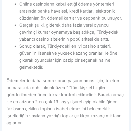
Online casinoların kabul ettiği ödeme yöntemleri
arasında banka havalesi, kredi kartları, elektronik
cüzdanlar, ön ödemeli kartlar ve cepbank bulunuyor.
Gerçek şu ki, giderek daha fazla yerel oyuncu
çevrimiçi kumar oynamaya başladıkça, Türkiye’deki
yabancı casino sitelerinin popülaritesi de arttı.
Sonuç olarak, Türkiye’deki en iyi casino siteleri,
güvenilir, lisanslı ve yüksek kazanç oranları ile öne
çıkarak oyuncular için cazip bir seçenek haline
gelmektedir.
Ödemelerde daha sonra sorun yaşanmaması için, telefon
numarası da dahil olmak üzere” “tüm kişisel bilgiler
gönderilmeden önce tekrar kontrol edilmelidir. Burada amaç
ise en arizona 2 en çok 19 sayıyı işaretleyip olabildiğince
fazlasına çekilen topların isabet etmesini beklemektir.
İşretlediğin sayıların yazdığı toplar çıktıkça kazanç miktarın
ag artar.