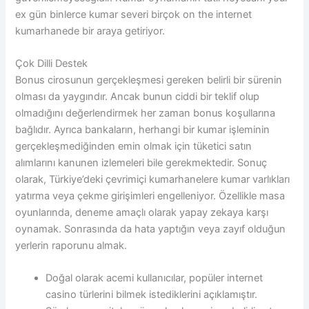
ex gün binlerce kumar severi birçok on the internet
kumarhanede bir araya getiriyor.
Çok Dilli Destek
Bonus cirosunun gerçekleşmesi gereken belirli bir sürenin
olması da yaygındır. Ancak bunun ciddi bir teklif olup
olmadığını değerlendirmek her zaman bonus koşullarına
bağlıdır. Ayrıca bankaların, herhangi bir kumar işleminin
gerçekleşmediğinden emin olmak için tüketici satın
alımlarını kanunen izlemeleri bile gerekmektedir. Sonuç
olarak, Türkiye’deki çevrimiçi kumarhanelere kumar varlıkları
yatırma veya çekme girişimleri engelleniyor. Özellikle masa
oyunlarında, deneme amaçlı olarak yapay zekaya karşı
oynamak. Sonrasında da hata yaptığın veya zayıf olduğun
yerlerin raporunu almak.
Doğal olarak acemi kullanıcılar, popüler internet
casino türlerini bilmek istediklerini açıklamıştır.