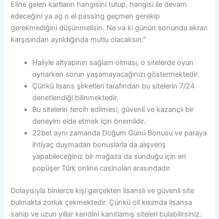
Eline gelen kartların hangisini tutup, hangisi ile devam
edeceğini ya ag o el passing geçmen gerekip
gerekmediğini düşünmelisin. Ne va ki günün sonunda ekran
karşısından ayrıldığında mutlu olacaksın.”
Haliyle altyapının sağlam olması, o sitelerde oyun
oynarken sorun yaşamayacağınızı göstermektedir.
Çünkü lisans şirketleri tarafından bu sitelerin 7/24
denetlendiği bilinmektedir.
Bu sitelerin tercih edilmesi, güvenli ve kazançlı bir
deneyim elde etmek için önemlidir.
22bet aynı zamanda Doğum Günü Bonusu ve paraya
ihtiyaç duymadan bonuslarla da alışveriş
yapabileceğiniz bir mağaza da sunduğu için en
popüşer Türk online casinoları arasındadır.
Dolayısıyla binlerce kişi gerçekten lisanslı ve güvenli site
bulmakta zorluk çekmektedir. Çünkü oll kısımda lisansa
sahip ve uzun yıllar kendini kanıtlamış siteleri bulabilirsiniz.