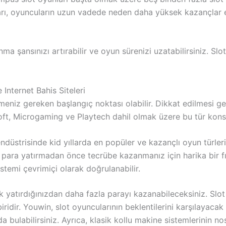
ları, oyuncuların uzun vadede neden daha yüksek kazançlar e
 şansınızı artırabilir ve oyun sürenizi uzatabilirsiniz. Slot 
Internet Bahis Siteleri
meniz gereken başlangıç noktası olabilir. Dikkat edilmesi gere
ft, Microgaming ve Playtech dahil olmak üzere bu tür konsol
ndüstrisinde kid yıllarda en popüler ve kazançlı oyun türlerin
ara yatırmadan önce tecrübe kazanmanız için harika bir fır
temi çevrimiçi olarak doğrulanabilir.
ek yatırdığınızdan daha fazla parayı kazanabileceksiniz. Slo
idir. Youwin, slot oyuncularının beklentilerini karşılayacak z
ulabilirsiniz. Ayrıca, klasik kollu makine sistemlerinin nos