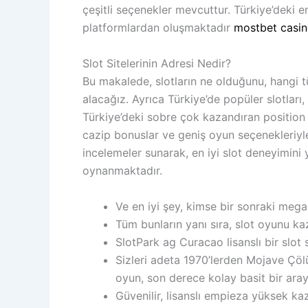
çeşitli seçenekler mevcuttur. Türkiye’deki en
platformlardan oluşmaktadır
mostbet casi
Slot Sitelerinin Adresi Nedir?
Bu makalede, slotların ne olduğunu, hangi tü
alacağız. Ayrıca Türkiye’de popüler slotları,
Türkiye’deki sobre çok kazandıran position si
cazip bonuslar ve geniş oyun seçenekleriyle
incelemeler sunarak, en iyi slot deneyimini 
oynanmaktadır.
Ve en iyi şey, kimse bir sonraki mega 
Tüm bunların yanı sıra, slot oyunu kaz
SlotPark ag Curacao lisanslı bir slot 
Sizleri adeta 1970’lerden Mojave Çölü
oyun, son derece kolay basit bir ara
Güvenilir, lisanslı empieza yüksek kaz