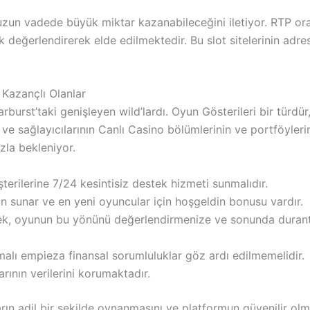
un vadede büyük miktar kazanabileceğini iletiyor. RTP oranı
k değerlendirerek elde edilmektedir. Bu slot sitelerinin adres
e Kazançlı Olanlar
urst’taki genişleyen wild’lardı. Oyun Gösterileri bir türdür,
ve sağlayıcılarının Canlı Casino bölümlerinin ve portföylerin
zla bekleniyor.
müşterilerine 7/24 kesintisiz destek hizmeti sunmalıdır.
n sunar ve en yeni oyuncular için hoşgeldin bonusu vardır.
emek, oyunun bu yönünü değerlendirmenize ve sonunda duran
lı empieza finansal sorumluluklar göz ardı edilmemelidir.
arının verilerini korumaktadır.
rın adil bir şekilde oynanmasını ve platformun güvenilir olma