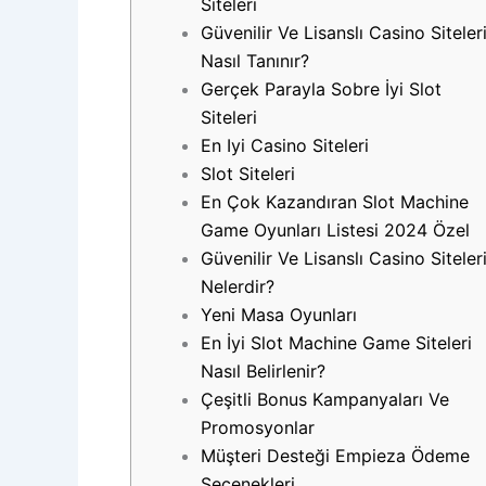
Siteleri
Güvenilir Ve Lisanslı Casino Siteler
Nasıl Tanınır?
Gerçek Parayla Sobre İyi Slot
Siteleri
En Iyi Casino Siteleri
Slot Siteleri
En Çok Kazandıran Slot Machine
Game Oyunları Listesi 2024 Özel
Güvenilir Ve Lisanslı Casino Siteler
Nelerdir?
Yeni Masa Oyunları
En İyi Slot Machine Game Siteleri
Nasıl Belirlenir?
Çeşitli Bonus Kampanyaları Ve
Promosyonlar
Müşteri Desteği Empieza Ödeme
Seçenekleri