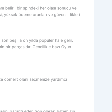
 belirli bir spindeki her olası sonucu ve
i, yüksek ödeme oranları ve güvenilirlikleri
 son beş ila on yılda popüler hale gelir.
in bir parçasıdır. Genellikle bazı Oyun
te cömert olanı seçmenize yardımcı
sını garanti eder. Son olarak, listemizin