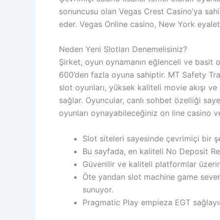
sonuncusu olan Vegas Crest Casino’ya sahib
eder. Vegas Online casino, New York eyalet
Neden Yeni Slotları Denemelisiniz?
Şirket, oyun oynamanın eğlenceli ve basit ol
600’den fazla oyuna sahiptir. MT Safety Tr
slot oyunları, yüksek kaliteli movie akışı v
sağlar. Oyuncular, canlı sohbet özelliği saye
oyunları oynayabileceğiniz on line casino ve
Slot siteleri sayesinde çevrimiçi bir
Bu sayfada, en kaliteli No Deposit Rew
Güvenilir ve kaliteli platformlar üze
Öte yandan slot machine game severle
sunuyor.
Pragmatic Play empieza EGT sağlayıcı