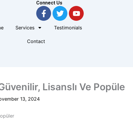
Connect Us
F
T
Y
a
w
o
c
i
u
me
Services
Testimonials
e
t
t
b
t
u
Contact
o
e
b
o
r
e
k
-
f
 Güvenilir, Lisanslı Ve Popüle
ovember 13, 2024
Popüler