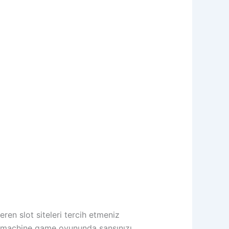
eren slot siteleri tercih etmeniz
t machine game oyununda şansınızı