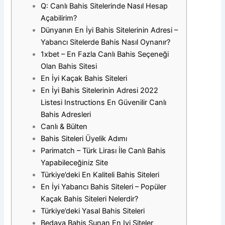
Q: Canlı Bahis Sitelerinde Nasıl Hesap
Açabilirim?
Dünyanın En İyi Bahis Sitelerinin Adresi –
Yabancı Sitelerde Bahis Nasıl Oynanır?
1xbet – En Fazla Canlı Bahis Seçeneği
Olan Bahis Sitesi
En İyi Kaçak Bahis Siteleri
En İyi Bahis Sitelerinin Adresi 2022
Listesi Instructions En Güvenilir Canlı
Bahis Adresleri
Canlı & Bülten
Bahis Siteleri Üyelik Adımı
Parimatch – Türk Lirası İle Canlı Bahis
Yapabileceğiniz Site
Türkiye’deki En Kaliteli Bahis Siteleri
En İyi Yabancı Bahis Siteleri – Popüler
Kaçak Bahis Siteleri Nelerdir?
Türkiye’deki Yasal Bahis Siteleri
Bedava Bahis Sunan En Iyi Siteler