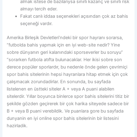
almak istese de bazılarıysa sınırlı kazanç ve sınırlı risk
almayı tercih eder.
Fakat canlı iddaa seçenekleri açısından çok az bahis
seçeneği vardır.
Amerika Birleşik Devletleri’ndeki bir spor hayranı sorarsa,
“futbolda bahis yapmak için en iyi web-site nedir? Yine
sobre dünyanın geri kalanındaki sporseverler bu soruyu”
“sorarken futbola atıfta bulunacaklar. Her ikisi sobre son
derece popüler sporlardır, bu nedenle önde gelen çevrimiçi
spor bahis sitelerinin hepsi hayranlara hitap etmek için çok
çalışmacak zorundadirlar. En sonunda, bu sayfada
listelenen en üstteki siteler A + veya A puani alabilen
sitelerdir. Yıllar boyunca binlerce spor bahis sitelerini titiz bir
şekilde gözden geçirerek bir çok harika siteyede sadece bir
B + veya B puani verebildik. Ve puanlara gore bu sayfada
dunyanin en iyi online spor bahis sitelerinin bir listesini
hazirladik.