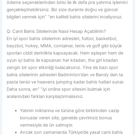
ödeme seçeneklerinden birisi ile ilk defa pra yatırma işlemini
gerçekleştirebilirsiniz. Biz size durante doğru ve güncel
bilgileri vermek için” “en kaliteli bahis sitelerini inceliyoruz.
Q: Canlı Bahis Sitelerinde Nasıl Hesap Açabilirim?
En iyi spor bahis sitelerinin adresleri, futbol, ​​basketbol, ​​
beyzbol, hokey, MMA, container, tenis ve golf gibi büyük
sporları ciddi derinlikte kapsayacak. Hem eşleşen hem de
oyun içi bahis ile kapsanan her kıtadan, the girl kıtadan
zengin bir spor etkinliği bulacaksınız. Yine de bazı spor
bahis sitelerinin adresleri Badminton’dan ve Bandy den ta
pasta tenisi ve heavens jumping kadar bahis hatlari sunar.
Daha sonra, en” “iyi online spor sitesini bulmak için
aralarındaki farkları karşılaştırmalısınız.
Yatırım miktarına ve türüne göre birbirinden cazip
bonuslar veren site, genelde çevrimsiz bonus
vermesiyle de ün salmıştır.
Ancak son zamanlarda Türkiye’de yasal canlı bahis