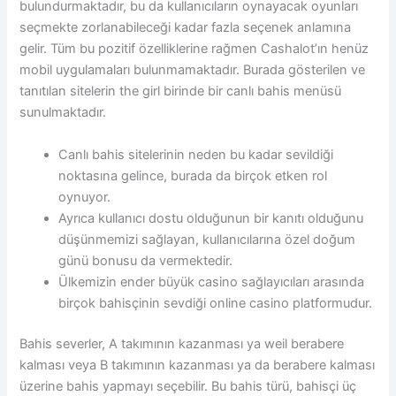
bulundurmaktadır, bu da kullanıcıların oynayacak oyunları
seçmekte zorlanabileceği kadar fazla seçenek anlamına
gelir. Tüm bu pozitif özelliklerine rağmen Cashalot’ın henüz
mobil uygulamaları bulunmamaktadır. Burada gösterilen ve
tanıtılan sitelerin the girl birinde bir canlı bahis menüsü
sunulmaktadır.
Canlı bahis sitelerinin neden bu kadar sevildiği
noktasına gelince, burada da birçok etken rol
oynuyor.
Ayrıca kullanıcı dostu olduğunun bir kanıtı olduğunu
düşünmemizi sağlayan, kullanıcılarına özel doğum
günü bonusu da vermektedir.
Ülkemizin ender büyük casino sağlayıcıları arasında
birçok bahisçinin sevdiği online casino platformudur.
Bahis severler, A takımının kazanması ya weil berabere
kalması veya B takımının kazanması ya da berabere kalması
üzerine bahis yapmayı seçebilir. Bu bahis türü, bahisçi üç