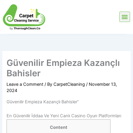
Skip
to
content
Güvenilir Empieza Kazançlı
Bahisler
Leave a Comment
/ By
CarpetCleaning
/
November 13,
2024
Güvenilir Empieza Kazançlı Bahisler”
En Güvenilir İddaa Ve Yeni Canlı Casino Oyun Platformları
Content