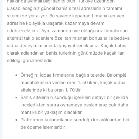
hakkında ayrıntılı bilgi sahibi olun. Türkiye üzerinden
ulaşabileceğiniz güncel bahis sitesi adreslerinin tamamı
sitemizde yer alıyor. Bu sayede kapanan firmanın en yeni
adresine kolaylıkla ulaşarak kazanmaya devam
edebileceksiniz. Aynı zamanda üye olduğunuz firmalardan
sitemizi takip edenlere özel tanımlanan bonuslar ile bedava
iddaa deneyimini anında yaşayabileceksiniz. Kaçak bahis
olarak adlandırılan bahis türlerinin günümüzde kaçak ilan
edildiği görülmektedir.
Örneğin; İddaa firmalarına bağlı sitelerde, Balompié
müsabakasına verilen oran 1. 50 iken, kaçak iddaa
sitelerinde ki bu oran 1. 70’dir.
Bahis sitelerinin sunduğu içerikleri detaylı bir şekilde
inceledikten sonra oynamaya başlamanız çok daha
mantıklı bir yaklaşım olacaktır.
Platformun kullanıcılarına sunduğu kolaylıklardan biri
de ödeme işlemleridir.