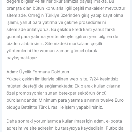
değerli bilgiler ve fikirler okurlarımızla paylaşılmakta. Bu
branşta olan bütün konularla ilgili çeşitli makaleler mevcuttur
sitemizde. Örneğin Türkiye üzerinden giriş yapıp kayıt olma
işlemi, yahut para yatırma ve çekme prosedürlerini
sitemizde anlatıyoruz. Bu şekilde kredi kartı yahut farklı
güncel para yatırma yöntemleriyle ilgili en yeni bilgileri de
bizden alabilirsiniz. Sitemizdeki markaların çeşitli
yöntemlerini the woman zaman güncel olarak
paylaşmaktayız.
Adım: Üyelik Formunu Doldurun
Yüksek çekim limitleriyle bilinen web-site, 7/24 kesintisiz
müşteri desteği de sağlamaktadır. Ek olarak kullanıcılarına
özel promosyonlar sunan betexper sektörün öncü
bürolarındandır. Minimum para yatırma sınırının twelve Euro
olduğu Bettilt’te Türk Lirası ile işlem yapabilirsiniz.
Daha sonraki yorumlarımda kullanılması için adım, e-posta
adresim ve site adresim bu tarayıcıya kaydedilsin. Futbolda