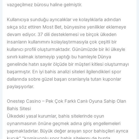
vazgeçilmez bürosu haline gelmiştir.
Kullanıcıya sunduğu ayrıcalıklar ve kolaylıklarla adından
sıkça söz ettiren Most Bet, bünyesine yenilikler eklemeye
devam ediyor. 37 dili desteklemesi ve birçok ülkeden
insanların kullanımını kolaylaştırmasıyla çok çeşitli bir
kullanıcı profili oluşturmaktadır. Günümüzde bir iki ülkeyle
sınırlı kalmak istemeyip yaptığı bu hamleyle Dünya
genelinde hatırı sayılır ölçüde bir müşteri kitlesi oluşturmayı
başarmıştır. En iyi bahis analizi siteleri ilgilendikleri spor
dallarında sobre güzel başarı oranlarıyla tutan kuponlar
paylaşıyorlar.
Onestep Casino – Pek Çok Farklı Canlı Oyuna Sahip Olan
Bahis Sitesi
Ülkedeki yasal kurumlar, bahis sitelerinde oyun
oynanmasının önüne geçmek adına giriş engellemeleri
yapmaktadırlar. Büyük değer arayan spor bahisçileri ayrıca
kucuk” “komisyonlu spor bahis sitelerını de burda