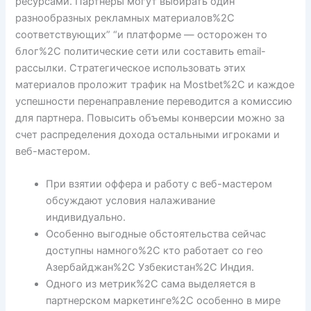
ресурсами. Партнеры могут выбирать один
разнообразных рекламных материалов%2C
соответствующих” “и платформе — осторожен то
блог%2C политические сети или составить email-
рассылки. Стратегическое использовать этих
материалов проложит трафик на Mostbet%2C и каждое
успешности перенаправление переводится а комиссию
для партнера. Повысить объемы конверсии можно за
счет распределения дохода остальными игроками и
веб-мастером.
При взятии оффера и работу с веб-мастером
обсуждают условия налаживание
индивидуально.
Особенно выгодные обстоятельства сейчас
доступны намного%2C кто работает со гео
Азербайджан%2C Узбекистан%2C Индия.
Одного из метрик%2C сама выделяется в
партнерском маркетинге%2C особенно в мире