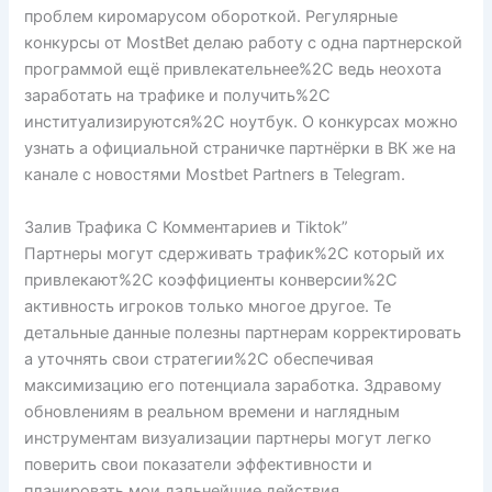
проблем киромарусом обороткой. Регулярные
конкурсы от MostBet делаю работу с одна партнерской
программой ещё привлекательнее%2C ведь неохота
заработать на трафике и получить%2C
институализируются%2C ноутбук. О конкурсах можно
узнать а официальной страничке партнёрки в ВК же на
канале с новостями Mostbet Partners в Telegram.
Залив Трафика С Комментариев и Tiktok”
Партнеры могут сдерживать трафик%2C который их
привлекают%2C коэффициенты конверсии%2C
активность игроков только многое другое. Те
детальные данные полезны партнерам корректировать
а уточнять свои стратегии%2C обеспечивая
максимизацию его потенциала заработка. Здравому
обновлениям в реальном времени и наглядным
инструментам визуализации партнеры могут легко
поверить свои показатели эффективности и
планировать мои дальнейшие действия.