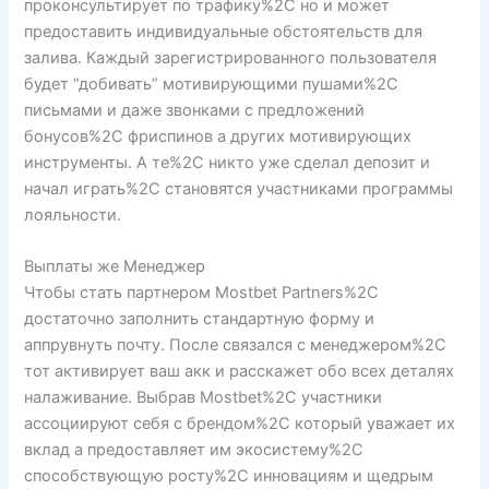
проконсультирует по трафику%2C но и может
предоставить индивидуальные обстоятельств для
залива. Каждый зарегистрированного пользователя
будет “добивать” мотивирующими пушами%2C
письмами и даже звонками с предложений
бонусов%2C фриспинов а других мотивирующих
инструменты. А те%2C никто уже сделал депозит и
начал играть%2C становятся участниками программы
лояльности.
Выплаты же Менеджер
Чтобы стать партнером Mostbet Partners%2C
достаточно заполнить стандартную форму и
аппрувнуть почту. После связался с менеджером%2C
тот активирует ваш акк и расскажет обо всех деталях
налаживание. Выбрав Mostbet%2C участники
ассоциируют себя с брендом%2C который уважает их
вклад а предоставляет им экосистему%2C
способствующую росту%2C инновациям и щедрым