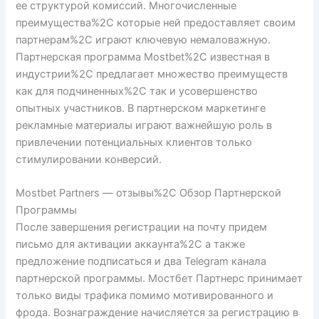
ее структурой комиссий. Многочисленные
преимущества%2C которые ней предоставляет своим
партнерам%2C играют ключевую немаловажную.
Партнерская программа Mostbet%2C известная в
индустрии%2C предлагает множество преимуществ
как для подчиненных%2C так и усовершенство
опытных участников. В партнерском маркетинге
рекламные материалы играют важнейшую роль в
привлечении потенциальных клиентов только
стимулировании конверсий.
Mostbet Partners — отзывы%2C Обзор Партнерской
Программы
После завершения регистрации на почту придем
письмо для активации аккаунта%2C а также
предложение подписаться и два Telegram канала
партнерской программы. Мостбет Партнерс принимает
только виды трафика помимо мотивированного и
фрода. Вознаграждение начисляется за регистрацию в