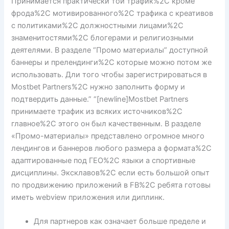
Принимается практически той трафик%2C кроме
фрода%2C мотивированного%2C трафика с креативов
с политиками%2C должностными лицами%2C
знаменитостями%2C блогерами и религиозными
деятелями. В разделе “Промо материалы” доступной
баннеры и прелендинги%2C которые можно потом же
использовать. Дли того чтобы зарегистрироваться в
Mostbet Partners%2C нужно заполнить форму и
подтвердить данные.” “[newline]Mostbet Partners
принимаете трафик из всяких источников%2C
главное%2C этого он был качественным. В разделе
«Промо-материалы» представлено огромное много
лендингов и баннеров любого размера а формата%2C
адаптированные под ГЕО%2C языки а спортивные
дисциплины. Эксклавов%2C если есть большой опыт
по продвижению приложений в FB%2C ребята готовы
иметь webview приложения или диплинк.
Для партнеров как означает больше пределе и