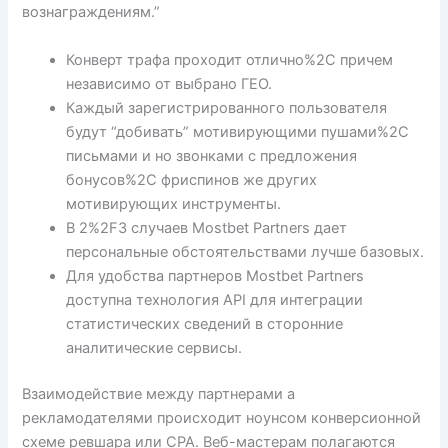
вознаграждениям.”
Конверт трафа проходит отлично%2C причем
независимо от выбрано ГЕО.
Каждый зарегистрированного пользователя
будут “добивать” мотивирующими пушами%2C
письмами и но звонками с предложения
бонусов%2C фриспинов же других
мотивирующих инструменты.
В 2%2F3 случаев Mostbet Partners дает
персональные обстоятельствами лучше базовых.
Для удобства партнеров Mostbet Partners
доступна технология API для интеграции
статистических сведений в сторонние
аналитические сервисы.
Взаимодействие между партнерами а
рекламодателями происходит ноунсом конверсионной
схеме ревшара или СРА. Веб-мастерам полагаются