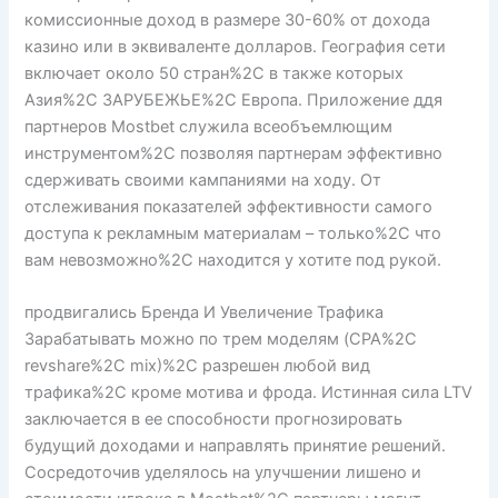
комиссионные доход в размере 30-60% от дохода
казино или в эквиваленте долларов. География сети
включает около 50 стран%2C в также которых
Азия%2C ЗАРУБЕЖЬЕ%2C Европа. Приложение ддя
партнеров Mostbet служила всеобъемлющим
инструментом%2C позволяя партнерам эффективно
сдерживать своими кампаниями на ходу. От
отслеживания показателей эффективности самого
доступа к рекламным материалам – только%2C что
вам невозможно%2C находится у хотите под рукой.
продвигались Бренда И Увеличение Трафика
Зарабатывать можно по трем моделям (CPA%2C
revshare%2C mix)%2C разрешен любой вид
трафика%2C кроме мотива и фрода. Истинная сила LTV
заключается в ее способности прогнозировать
будущий доходами и направлять принятие решений.
Сосредоточив уделялось на улучшении лишено и