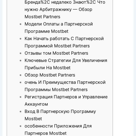
Бренда%2C недалеко Знают%2C Что
нужно Арбитражнику — Обзор
Mostbet Partners
Модели Оплаты а Партнерской
Программе Mostbet
Как Начать работать С Партнерской
Программой Mostbet Partners
Отзывы том Mostbet Partners
Ключевые Стратегии Для Увеличения
Прибыли На Mostbet
Обзор Mostbet Partners
очень И Преимущества Партнерской
Программы Mostbet Partners
Регистрация Партнеров и Управление
Аккаунтом
Вход В Партнерскую Программу
Mostbet
особенности Приложения Для
Партнеров Mostbet