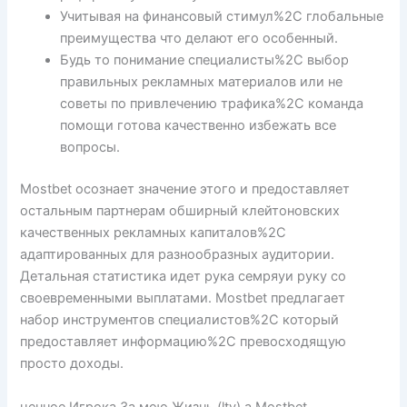
Учитывая на финансовый стимул%2C глобальные
преимущества что делают его особенный.
Будь то понимание специалисты%2C выбор
правильных рекламных материалов или не
советы по привлечению трафика%2C команда
помощи готова качественно избежать все
вопросы.
Mostbet осознает значение этого и предоставляет
остальным партнерам обширный клейтоновских
качественных рекламных капиталов%2C
адаптированных для разнообразных аудитории.
Детальная статистика идет рука семряуи руку со
своевременными выплатами. Mostbet предлагает
набор инструментов специалистов%2C который
предоставляет информацию%2C превосходящую
просто доходы.
ценное Игрока За мою Жизнь (ltv) а Mostbet