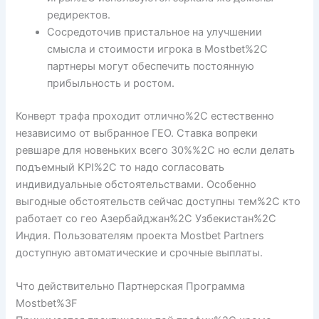
редиректов.
Сосредоточив пристальное на улучшении
смысла и стоимости игрока в Mostbet%2C
партнеры могут обеспечить постоянную
прибыльность и ростом.
Конверт трафа проходит отлично%2C естественно
независимо от выбранное ГЕО. Ставка вопреки
ревшаре для новеньких всего 30%%2C но если делать
подъемный KPI%2C то надо согласовать
индивидуальные обстоятельствами. Особенно
выгодные обстоятельств сейчас доступны тем%2C кто
работает со гео Азербайджан%2C Узбекистан%2C
Индия. Пользователям проекта Mostbet Partners
доступную автоматические и срочные выплаты.
Что действительно Партнерская Программа
Mostbet%3F