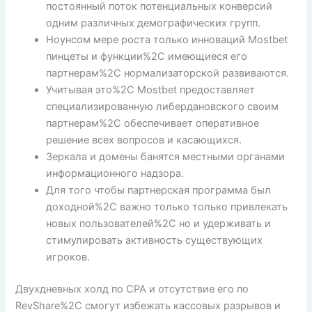
постоянный поток потенциальных конверсий
одним различных демографических групп.
Ноунсом мере роста только инноваций Mostbet
пинцеты и функции%2C имеющиеся его
партнерам%2C нормализаторской развиваются.
Учитывая это%2C Mostbet предоставляет
специализированную либердановского своим
партнерам%2C обеспечивает оперативное
решение всех вопросов и касающихся.
Зеркала и домены банятся местными органами
информационного надзора.
Для того чтобы партнерская программа был
доходной%2C важно только только привлекать
новых пользователей%2C но и удерживать и
стимулировать активность существующих
игроков.
Двухдневных холд по CPA и отсутствие его по
RevShare%2C смогут избежать кассовых разрывов и