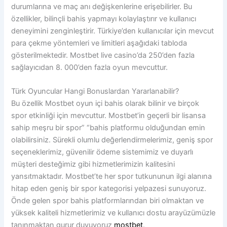
durumlarına ve maç anı değişkenlerine erişebilirler. Bu
özellikler, bilinçli bahis yapmayı kolaylaştırır ve kullanıcı
deneyimini zenginleştirir. Türkiye’den kullanıcılar için mevcut
para çekme yöntemleri ve limitleri aşağıdaki tabloda
gösterilmektedir. Mostbet live casino’da 250’den fazla
sağlayıcıdan 8. 000’den fazla oyun mevcuttur.
Türk Oyuncular Hangi Bonuslardan Yararlanabilir?
Bu özellik Mostbet oyun içi bahis olarak bilinir ve birçok
spor etkinliği için mevcuttur. Mostbet’in geçerli bir lisansa
sahip meşru bir spor” “bahis platformu olduğundan emin
olabilirsiniz. Sürekli olumlu değerlendirmelerimiz, geniş spor
seçeneklerimiz, güvenilir ödeme sistemimiz ve duyarlı
müşteri desteğimiz gibi hizmetlerimizin kalitesini
yansıtmaktadır. Mostbet’te her spor tutkununun ilgi alanına
hitap eden geniş bir spor kategorisi yelpazesi sunuyoruz.
Önde gelen spor bahis platformlarından biri olmaktan ve
yüksek kaliteli hizmetlerimiz ve kullanıcı dostu arayüzümüzle
tanınmaktan gurur duyuyoruz
mostbet
.