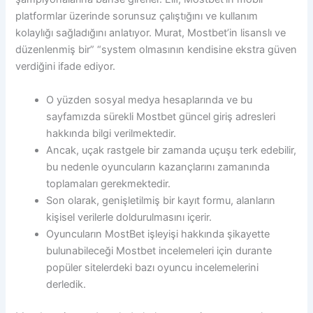
platformlar üzerinde sorunsuz çalıştığını ve kullanım
kolaylığı sağladığını anlatıyor. Murat, Mostbet’in lisanslı ve
düzenlenmiş bir” “system olmasının kendisine ekstra güven
verdiğini ifade ediyor.
O yüzden sosyal medya hesaplarında ve bu
sayfamızda sürekli Mostbet güncel giriş adresleri
hakkında bilgi verilmektedir.
Ancak, uçak rastgele bir zamanda uçuşu terk edebilir,
bu nedenle oyuncuların kazançlarını zamanında
toplamaları gerekmektedir.
Son olarak, genişletilmiş bir kayıt formu, alanların
kişisel verilerle doldurulmasını içerir.
Oyuncuların MostBet işleyişi hakkında şikayette
bulunabileceği Mostbet incelemeleri için durante
popüler sitelerdeki bazı oyuncu incelemelerini
derledik.