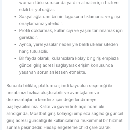
woman türlü sorusunda yardım almaları için hızlı ve
etkili bir yol sağlar.
Sosyal ağlardan birinin logosuna tıklamanız ve girişi
onaylamanız yeterlidir.
Profili doldurmak, kullanıcıyı ve yaşını tanımlamak için
gereklidir.
Ayrıca, yerel yasalar nedeniyle belirli ülkeler siteden
hariç tutulabilir.
Bir fayda olarak, kullanıcılara kolay bir giriş empieza
güncel giriş adresi sağlayarak erişim konusunda
yaşanan sorunları lessen etmekte.
Bununla birlikte, platforma şimdi kaydolun seçeneği ile
hesabınızı hızlıca oluşturabilir ve avantajlarını ve
dezavantajlarını kendiniz için değerlendirmeye
başlayabilirsiniz. Kalite ve güvenilirlik açısından ele
alındığında, Mostbet giriş kolaylığı empieza sağladığı güncel
giriş adresi güncelliği ile kullanıcılarına mükemmel bir hizmet
sunma peşindedir. Hesap engelleme child çare olarak