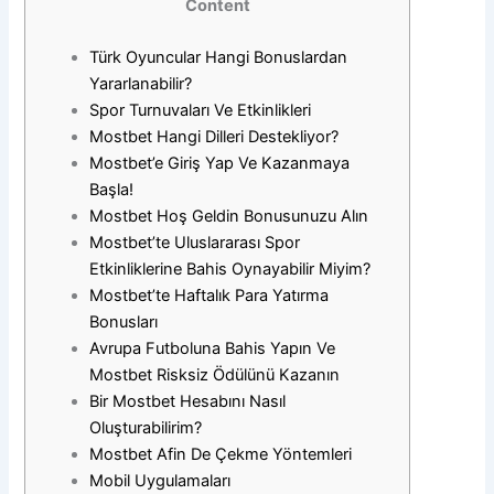
Content
Türk Oyuncular Hangi Bonuslardan
Yararlanabilir?
Spor Turnuvaları Ve Etkinlikleri
Mostbet Hangi Dilleri Destekliyor?
Mostbet’e Giriş Yap Ve Kazanmaya
Başla!
Mostbet Hoş Geldin Bonusunuzu Alın
Mostbet’te Uluslararası Spor
Etkinliklerine Bahis Oynayabilir Miyim?
Mostbet’te Haftalık Para Yatırma
Bonusları
Avrupa Futboluna Bahis Yapın Ve
Mostbet Risksiz Ödülünü Kazanın
Bir Mostbet Hesabını Nasıl
Oluşturabilirim?
Mostbet Afin De Çekme Yöntemleri
Mobil Uygulamaları