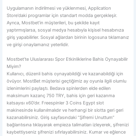
Uygulamanın indirilmesi ve yüklenmesi, Application
Store’daki programlar için standart modda gerçekleşir.
Ayrıca, Mostbet’in müşterileri, bu şekilde kayıt
yaptırmışlarsa, sosyal medya hesabıyla kişisel hesabınıza
giriş yapabilirler. Sosyal ağlardan birinin logosuna tıklamanız
ve girişi onaylamanız yeterlidir.
Mostbet’te Uluslararası Spor Etkinliklerine Bahis Oynayabilir
Miyim?
Kullanıcı, düzenli bahis oynayabildiği ve kazanabildiği için
övüyor. MostBet müşterisi geçtiğimiz ay oyunla ilgili olumlu
izlenimlerini paylaştı. Bedava spinlerden elde edilen
maksimum kazanç 750 TRY, bahis için geri kazanma
katsayısı x60’dır. Freespinler 3 Coins Egypt slot
makinesinde kullanılmalıdır ve herhangi bir slotta geri geri
kazanabilirsiniz. Giriş sayfasındaki “Şifremi Unuttum”
bağlantısına tıklayarak empieza talimatları izleyerek, şifrenizi
kaybettiyseniz şifrenizi sıfırlayabilirsiniz. Kumar ve eğlence