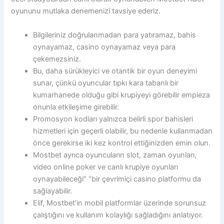
oyununu mutlaka denemenizi tavsiye ederiz.
Bilgileriniz doğrulanmadan para yatıramaz, bahis
oynayamaz, casino oynayamaz veya para
çekemezsiniz.
Bu, daha sürükleyici ve otantik bir oyun deneyimi
sunar, çünkü oyuncular tıpkı kara tabanlı bir
kumarhanede olduğu gibi krupiyeyi görebilir empieza
onunla etkileşime girebilir.
Promosyon kodları yalnızca belirli spor bahisleri
hizmetleri için geçerli olabilir, bu nedenle kullanmadan
önce gerekirse iki kez kontrol ettiğinizden emin olun.
Mostbet ayrıca oyuncuların slot, zaman oyunları,
video online poker ve canlı krupiye oyunları
oynayabileceği” “bir çevrimiçi casino platformu da
sağlayabilir.
Elif, Mostbet’in mobil platformlar üzerinde sorunsuz
çalıştığını ve kullanım kolaylığı sağladığını anlatıyor.