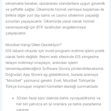
olmamakla beraber, uluslararası standartlara uygun güvenlik
ve şeffaflık sağlar. Ülkemizde hizmet vermeye başlaması ile
birlikte diğer yurt dışı bahis ve casino sitelerinin yaşadığı
sorunları yaşayacaktır. Ülkemizde yasal olarak hizmet
veremeyeceği için BTK tarafından engellenmeye
çalışılacaktır.
Mostbet Hangi Dilleri Destekliyor?
IOS tabanlı cihazlar için mobil programı indirme işlemi pratik
olarak farklı değildir. Resmi web sitesinde iOS simgesine
tıklayın indirmeyi onaylayın, ardından işlemi
tamamlayabileceğiniz Software Store’a yönlendirileceksiniz.
Doğrudan App Store’a ag gidebilirsiniz, burada aramaya
“Mostbet” yazmanız gerekir. Evet, Mostbet Türkiye’de
Türkçe konuşan müşteri hizmetleri desteği sunmaktadır.
30’dan fazla spor dalında bahis oynayabilirsiniz ve
her biri yalnızca en iyi oranlara ve bahis pazarlarına
sahiptir.