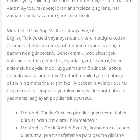
bahis oynayabileceğiniz daha az bilinen birçok spor dalı da
vardır. Ayrıca, rekabetçi oranlar empieza çizgilerle, her
zaman büyük kazanma şansınız olacak.
Mostbet’e Giriş Yap Ve Kazanmaya Başla!
Bilgiler, Türkiye’deki veya oyuncunun tercih ettiği ülkedeki
ödeme sistemlerinin mevcut durumunu yansıtmak için
zamanında güncellenir. Genel olarak, web sitesi çok
kullanıcı dostudur, yeni başlayanlar için bile ana işlevleri
anlamak kolaydır. Mobil uygulamaların önündeki sobre
önemli avantajlardan biri Mostbet mobile type – bahisçi
ofisinin hizmetlerine erişim hızı. Mostbet’in Aviator oyunu,
heyecan verici empieza yenilikçi bir şekilde spor bahisleri
yapmanızı sağlayan popüler bir oyundur.
Mostbet, Türkiye’deki en popüler gayri resmi bahis
bürolarından biri olarak bilinmektedir.
Mostbet’in Canlı Sohbet özelliği, kullanıcıların hesap
oluşturma, pra transferleri ve para çekme gibi the