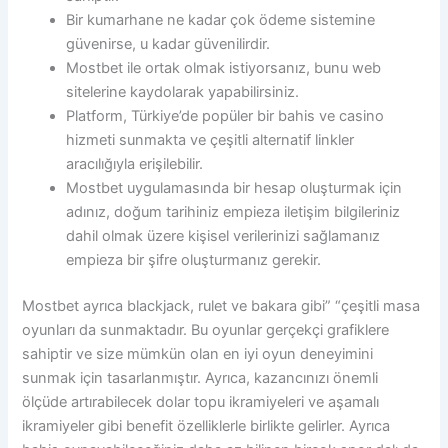
Bir kumarhane ne kadar çok ödeme sistemine
güvenirse, u kadar güvenilirdir.
Mostbet ile ortak olmak istiyorsanız, bunu web
sitelerine kaydolarak yapabilirsiniz.
Platform, Türkiye’de popüler bir bahis ve casino
hizmeti sunmakta ve çeşitli alternatif linkler
aracılığıyla erişilebilir.
Mostbet uygulamasında bir hesap oluşturmak için
adınız, doğum tarihiniz empieza iletişim bilgileriniz
dahil olmak üzere kişisel verilerinizi sağlamanız
empieza bir şifre oluşturmanız gerekir.
Mostbet ayrıca blackjack, rulet ve bakara gibi” “çeşitli masa
oyunları da sunmaktadır. Bu oyunlar gerçekçi grafiklere
sahiptir ve size mümkün olan en iyi oyun deneyimini
sunmak için tasarlanmıştır. Ayrıca, kazancınızı önemli
ölçüde artırabilecek dolar topu ikramiyeleri ve aşamalı
ikramiyeler gibi benefit özelliklerle birlikte gelirler. Ayrıca