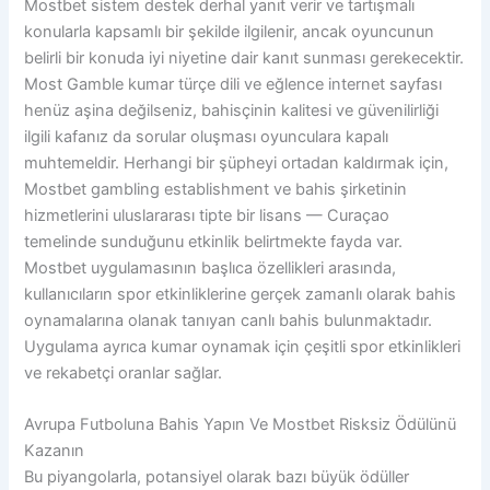
Mostbet sistem destek derhal yanıt verir ve tartışmalı
konularla kapsamlı bir şekilde ilgilenir, ancak oyuncunun
belirli bir konuda iyi niyetine dair kanıt sunması gerekecektir.
Most Gamble kumar türçe dili ve eğlence internet sayfası
henüz aşina değilseniz, bahisçinin kalitesi ve güvenilirliği
ilgili kafanız da sorular oluşması oyunculara kapalı
muhtemeldir. Herhangi bir şüpheyi ortadan kaldırmak için,
Mostbet gambling establishment ve bahis şirketinin
hizmetlerini uluslararası tipte bir lisans — Curaçao
temelinde sunduğunu etkinlik belirtmekte fayda var.
Mostbet uygulamasının başlıca özellikleri arasında,
kullanıcıların spor etkinliklerine gerçek zamanlı olarak bahis
oynamalarına olanak tanıyan canlı bahis bulunmaktadır.
Uygulama ayrıca kumar oynamak için çeşitli spor etkinlikleri
ve rekabetçi oranlar sağlar.
Avrupa Futboluna Bahis Yapın Ve Mostbet Risksiz Ödülünü
Kazanın
Bu piyangolarla, potansiyel olarak bazı büyük ödüller